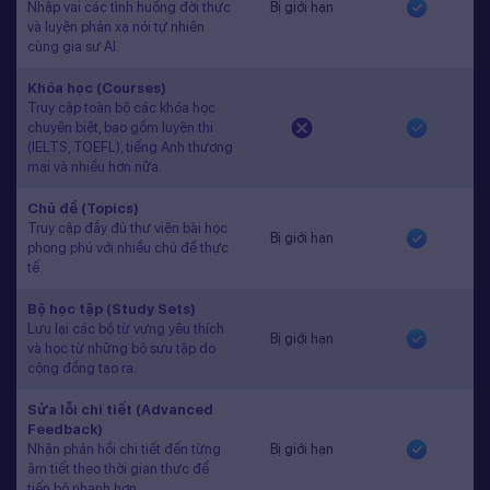
Nhập vai các tình huống đời thực
Bị giới hạn
và luyện phản xạ nói tự nhiên
cùng gia sư AI.
Khóa học (Courses)
Truy cập toàn bộ các khóa học
chuyên biệt, bao gồm luyện thi
(IELTS, TOEFL), tiếng Anh thương
mại và nhiều hơn nữa.
Chủ đề (Topics)
Truy cập đầy đủ thư viện bài học
Bị giới hạn
phong phú với nhiều chủ đề thực
tế.
Bộ học tập (Study Sets)
Lưu lại các bộ từ vựng yêu thích
Bị giới hạn
và học từ những bộ sưu tập do
cộng đồng tạo ra.
Sửa lỗi chi tiết (Advanced
Feedback)
Nhận phản hồi chi tiết đến từng
Bị giới hạn
âm tiết theo thời gian thực để
tiến bộ nhanh hơn.