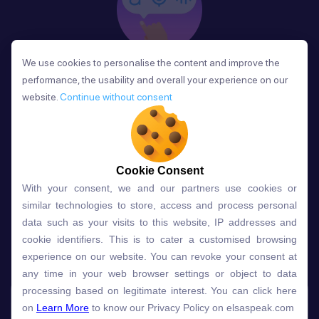
We use cookies to personalise the content and improve the
We use cookies to personalise the content and improve the
Phản Hồi
performance, the usability and overall your experience on our
performance, the usability and overall your experience on our
Sau mỗi bài học, người học nhận phản hồi về phát
website.
website.
Continue without consent
Continue without consent
âm và ngữ pháp ngay lập tức, giúp cải thiện kỹ năng
và tiến bộ nhanh chóng.
Cookie Consent
Cookie Consent
With your consent, we and our partners use cookies or
With your consent, we and our partners use cookies or
Lựa chọn gói học ELSA dành
similar technologies to store, access and process personal
similar technologies to store, access and process personal
data such as your visits to this website, IP addresses and
data such as your visits to this website, IP addresses and
cho bạn
cookie identifiers. This is to cater a customised browsing
cookie identifiers. This is to cater a customised browsing
experience on our website. You can revoke your consent at
experience on our website. You can revoke your consent at
any time in your web browser settings or object to data
any time in your web browser settings or object to data
Gói học
Free
Premium
processing based on legitimate interest. You can click here
processing based on legitimate interest. You can click here
on
on
Learn More
Learn More
to know our Privacy Policy on elsaspeak.com
to know our Privacy Policy on elsaspeak.com
Speech Analyzer
NEW