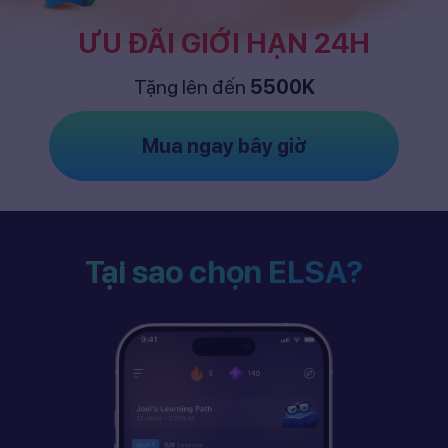
ƯU ĐÃI GIỚI HẠN 24H
Tặng lên đến
5500K
Mua ngay bây giờ
Tại sao chọn ELSA?