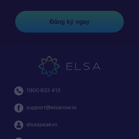
Đăng ký ngay
1900 633 413
support@elsanow.io
elsaspeakvn