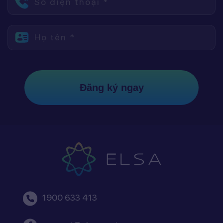
Số điện thoại *
Họ tên *
Đăng ký ngay
1900 633 413