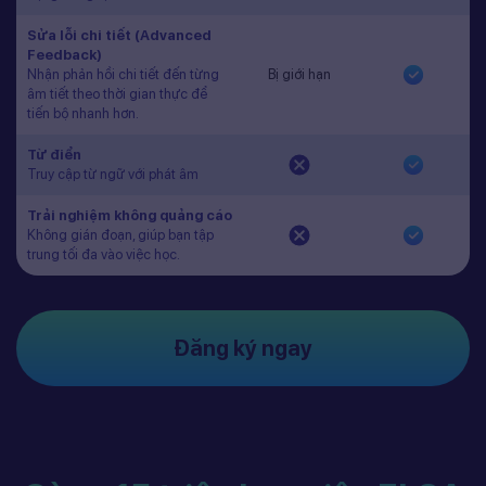
Sửa lỗi chi tiết (Advanced
Feedback)
Nhận phản hồi chi tiết đến từng
Bị giới hạn
âm tiết theo thời gian thực để
tiến bộ nhanh hơn.
Từ điển
Truy cập từ ngữ với phát âm
Trải nghiệm không quảng cáo
Không gián đoạn, giúp bạn tập
trung tối đa vào việc học.
Đăng ký ngay