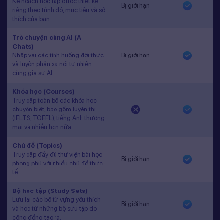
Kế hoạch học tập được thiết kế
Bị giới hạn
riêng theo trình độ, mục tiêu và sở
thích của bạn.
Trò chuyện cùng AI (AI
Chats)
Nhập vai các tình huống đời thực
Bị giới hạn
và luyện phản xạ nói tự nhiên
cùng gia sư AI.
Khóa học (Courses)
Truy cập toàn bộ các khóa học
chuyên biệt, bao gồm luyện thi
(IELTS, TOEFL), tiếng Anh thương
mại và nhiều hơn nữa.
Chủ đề (Topics)
Truy cập đầy đủ thư viện bài học
Bị giới hạn
phong phú với nhiều chủ đề thực
tế.
Bộ học tập (Study Sets)
Lưu lại các bộ từ vựng yêu thích
Bị giới hạn
và học từ những bộ sưu tập do
cộng đồng tạo ra.