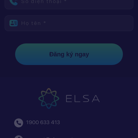
Số điện thoại *
Họ tên *
Đăng ký ngay
1900 633 413