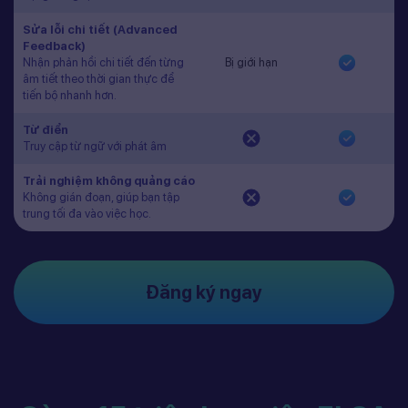
Sửa lỗi chi tiết (Advanced
Feedback)
Nhận phản hồi chi tiết đến từng
Bị giới hạn
âm tiết theo thời gian thực để
tiến bộ nhanh hơn.
Từ điển
Truy cập từ ngữ với phát âm
Trải nghiệm không quảng cáo
Không gián đoạn, giúp bạn tập
trung tối đa vào việc học.
Đăng ký ngay