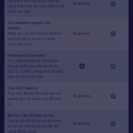
Kế hoạch học tập được thiết kế
Bị giới hạn
riêng theo trình độ, mục tiêu và sở
thích của bạn.
Trò chuyện cùng AI (AI
Chats)
Nhập vai các tình huống đời thực
Bị giới hạn
và luyện phản xạ nói tự nhiên
cùng gia sư AI.
Khóa học (Courses)
Truy cập toàn bộ các khóa học
chuyên biệt, bao gồm luyện thi
(IELTS, TOEFL), tiếng Anh thương
mại và nhiều hơn nữa.
Chủ đề (Topics)
Truy cập đầy đủ thư viện bài học
Bị giới hạn
phong phú với nhiều chủ đề thực
tế.
Bộ học tập (Study Sets)
Lưu lại các bộ từ vựng yêu thích
Bị giới hạn
và học từ những bộ sưu tập do
cộng đồng tạo ra.