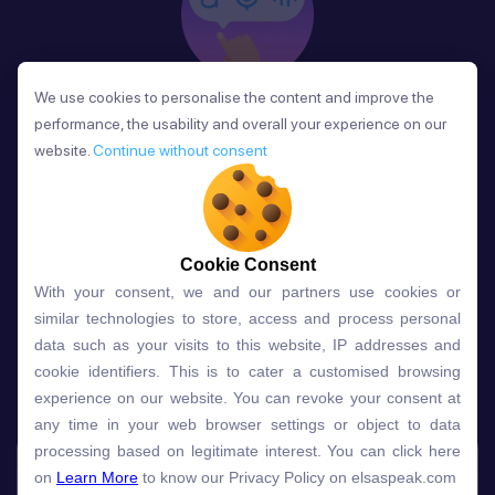
We use cookies to personalise the content and improve the
We use cookies to personalise the content and improve the
Phản Hồi
performance, the usability and overall your experience on our
performance, the usability and overall your experience on our
Sau mỗi bài học, người học nhận phản hồi về phát
website.
website.
Continue without consent
Continue without consent
âm và ngữ pháp ngay lập tức, giúp cải thiện kỹ năng
và tiến bộ nhanh chóng.
Cookie Consent
Cookie Consent
With your consent, we and our partners use cookies or
With your consent, we and our partners use cookies or
Lựa chọn gói học ELSA dành
similar technologies to store, access and process personal
similar technologies to store, access and process personal
data such as your visits to this website, IP addresses and
data such as your visits to this website, IP addresses and
cho bạn
cookie identifiers. This is to cater a customised browsing
cookie identifiers. This is to cater a customised browsing
experience on our website. You can revoke your consent at
experience on our website. You can revoke your consent at
any time in your web browser settings or object to data
any time in your web browser settings or object to data
Gói học
Free
Premium
processing based on legitimate interest. You can click here
processing based on legitimate interest. You can click here
on
on
Learn More
Learn More
to know our Privacy Policy on elsaspeak.com
to know our Privacy Policy on elsaspeak.com
Speech Analyzer
NEW