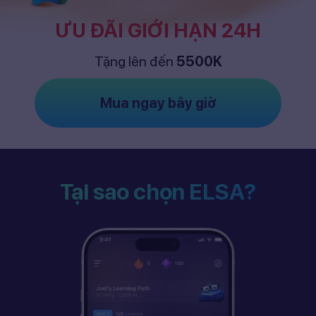
ƯU ĐÃI GIỚI HẠN 24H
Tặng lên đến
5500K
Mua ngay bây giờ
Tại sao chọn ELSA?