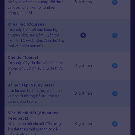
Nhập vai các tình huống đời thực
Bị giới hạn
và luyện phản xạ nói tự nhiên
cùng gia sư AI.
Khóa học (Courses)
Truy cập toàn bộ các khóa học
chuyên biệt, bao gồm luyện thi
(IELTS, TOEFL), tiếng Anh thương
mại và nhiều hơn nữa.
Chủ đề (Topics)
Truy cập đầy đủ thư viện bài học
Bị giới hạn
phong phú với nhiều chủ đề thực
tế.
Bộ học tập (Study Sets)
Lưu lại các bộ từ vựng yêu thích
Bị giới hạn
và học từ những bộ sưu tập do
cộng đồng tạo ra.
Sửa lỗi chi tiết (Advanced
Feedback)
Nhận phản hồi chi tiết đến từng
Bị giới hạn
âm tiết theo thời gian thực để
tiến bộ nhanh hơn.