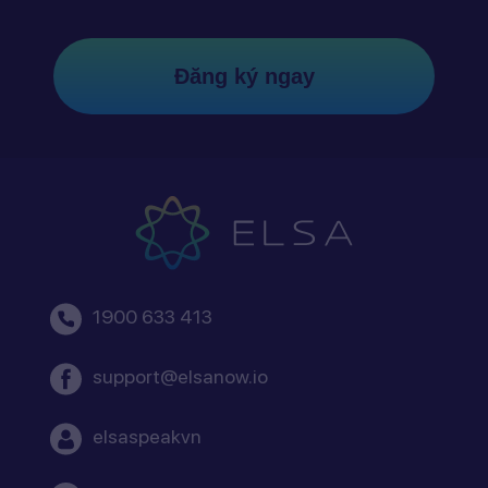
Đăng ký ngay
1900 633 413
support@elsanow.io
elsaspeakvn