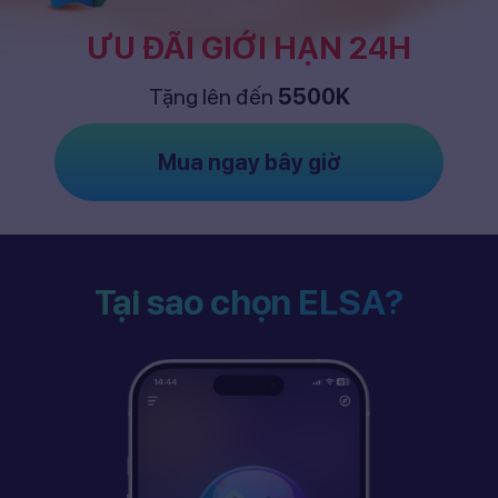
ƯU ĐÃI GIỚI HẠN 24H
Tặng lên đến
5500K
Mua ngay bây giờ
Tại sao chọn ELSA?