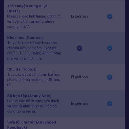
Trò chuyện cùng AI (AI
Chats)
Nhập vai các tình huống đời thực
Bị giới hạn
và luyện phản xạ nói tự nhiên
cùng gia sư AI.
Khóa học (Courses)
Truy cập toàn bộ các khóa học
chuyên biệt, bao gồm luyện thi
(IELTS, TOEFL), tiếng Anh thương
mại và nhiều hơn nữa.
Chủ đề (Topics)
Truy cập đầy đủ thư viện bài học
Bị giới hạn
phong phú với nhiều chủ đề thực
tế.
Bộ học tập (Study Sets)
Lưu lại các bộ từ vựng yêu thích
Bị giới hạn
và học từ những bộ sưu tập do
cộng đồng tạo ra.
Sửa lỗi chi tiết (Advanced
Feedback)