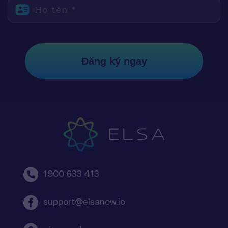
Họ tên *
Đăng ký ngay
1900 633 413
support@elsanow.io