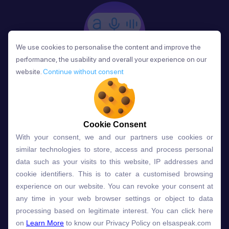
We use cookies to personalise the content and improve the
We use cookies to personalise the content and improve the
performance, the usability and overall your experience on our
performance, the usability and overall your experience on our
website.
website.
Continue without consent
Continue without consent
Phản Hồi
Sau mỗi bài học, người học nhận phản hồi về phát
âm và ngữ pháp ngay lập tức, giúp cải thiện kỹ năng
và tiến bộ nhanh chóng.
Cookie Consent
Cookie Consent
With your consent, we and our partners use cookies or
With your consent, we and our partners use cookies or
similar technologies to store, access and process personal
similar technologies to store, access and process personal
data such as your visits to this website, IP addresses and
data such as your visits to this website, IP addresses and
Lựa chọn gói học ELSA dành
cookie identifiers. This is to cater a customised browsing
cookie identifiers. This is to cater a customised browsing
experience on our website. You can revoke your consent at
experience on our website. You can revoke your consent at
cho bạn
any time in your web browser settings or object to data
any time in your web browser settings or object to data
processing based on legitimate interest. You can click here
processing based on legitimate interest. You can click here
on
on
Learn More
Learn More
to know our Privacy Policy on elsaspeak.com
to know our Privacy Policy on elsaspeak.com