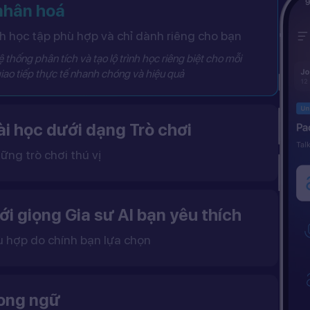
 nhân hoá
 học tập phù hợp và chỉ dành riêng cho bạn
 thống phân tích và tạo lộ trình học riêng biệt cho mỗi
iao tiếp thực tế nhanh chóng và hiệu quả
i học dưới dạng Trò chơi
ững trò chơi thú vị
 khô khan, từ đó tạo ra một môi trường học tập đầy động lực và hứng thú.
ới giọng Gia sư AI bạn yêu thích
ù hợp do chính bạn lựa chọn
ặc nữ theo sở thích.
gữ điệu tự nhiên và cải thiện khả năng nghe – nói hiệu quả hơn.
song ngữ