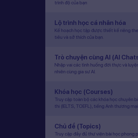
trình độ của bạn
Lộ trình học cá nhân hóa
Kế hoạch học tập được thiết kế riêng the
tiêu và sở thích của bạn.
Trò chuyện cùng AI (AI Chat
Nhập vai các tình huống đời thực và luyệ
nhiên cùng gia sư AI.
Khóa học (Courses)
Truy cập toàn bộ các khóa học chuyên b
thi (IELTS, TOEFL), tiếng Anh thương mại
Chủ đề (Topics)
Truy cập đầy đủ thư viện bài học phong p