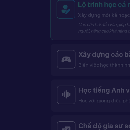
Lộ trình học cá
Xây dựng một kế hoạch
Các câu hỏi đầu vào giúp hệ
người, nâng cao khả năng g
Xây dựng các bà
Biến việc học thành nh
Các bài học được thiết kế dưới dạng trò chơi tương tác có điểm số, cấp độ và bảng thành tích, giúp việc học trở nên thú vị và không còn
Học tiếng Anh v
Học với giọng điệu ph
Bạn có thể lựa chọn giọng tiếng Anh Mỹ (US) hoặc tiếng Anh Anh (UK), cùng với giọng nam ho
Việc học với giọng phù hợp giúp bạn làm quen với cách phát âm chuẩn, n
Chế độ gia sư 