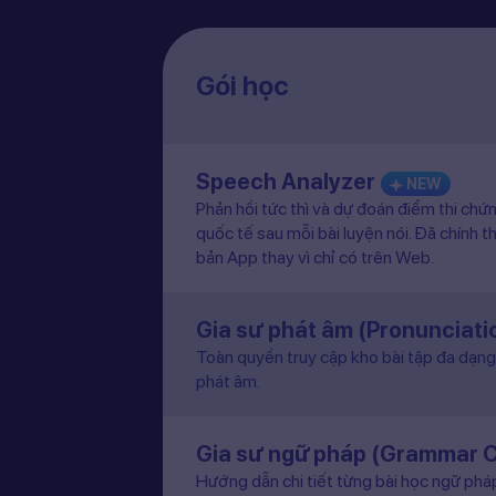
Gói học
Speech Analyzer
NEW
Phản hồi tức thì và dự đoán điểm thi chứ
quốc tế sau mỗi bài luyện nói. Đã chính t
bản App thay vì chỉ có trên Web.
Gia sư phát âm (Pronunciat
Toàn quyền truy cập kho bài tập đa dạng 
phát âm.
Gia sư ngữ pháp (Grammar 
Hướng dẫn chi tiết từng bài học ngữ pháp