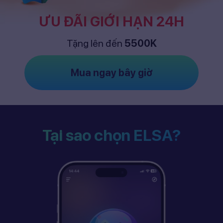
ƯU ĐÃI GIỚI HẠN 24H
Tặng lên đến
5500K
Mua ngay bây giờ
Tại sao chọn ELSA?