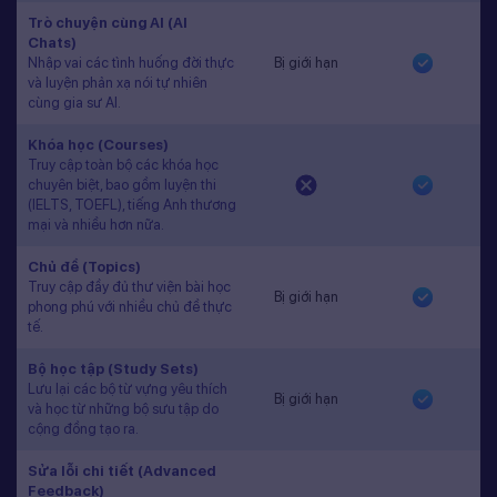
Trò chuyện cùng AI (AI
Chats)
Nhập vai các tình huống đời thực
Bị giới hạn
và luyện phản xạ nói tự nhiên
cùng gia sư AI.
Khóa học (Courses)
Truy cập toàn bộ các khóa học
chuyên biệt, bao gồm luyện thi
(IELTS, TOEFL), tiếng Anh thương
mại và nhiều hơn nữa.
Chủ đề (Topics)
Truy cập đầy đủ thư viện bài học
Bị giới hạn
phong phú với nhiều chủ đề thực
tế.
Bộ học tập (Study Sets)
Lưu lại các bộ từ vựng yêu thích
Bị giới hạn
và học từ những bộ sưu tập do
cộng đồng tạo ra.
Sửa lỗi chi tiết (Advanced
Feedback)