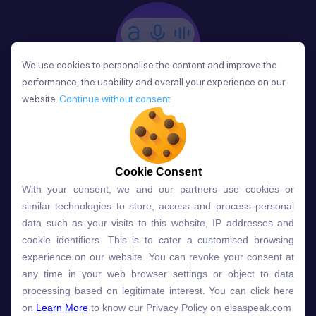
We use cookies to personalise the content and improve the
We use cookies to personalise the content and improve the
performance, the usability and overall your experience on our
performance, the usability and overall your experience on our
website.
website.
Continue without consent
Continue without consent
Phản Hồi
Sau mỗi bài học, người học nhận phản hồi về phát
âm và ngữ pháp ngay lập tức, giúp cải thiện kỹ năng
và tiến bộ nhanh chóng.
Cookie Consent
Cookie Consent
With your consent, we and our partners use cookies or
With your consent, we and our partners use cookies or
similar technologies to store, access and process personal
similar technologies to store, access and process personal
data such as your visits to this website, IP addresses and
data such as your visits to this website, IP addresses and
Lựa chọn gói học ELSA dành
cookie identifiers. This is to cater a customised browsing
cookie identifiers. This is to cater a customised browsing
experience on our website. You can revoke your consent at
experience on our website. You can revoke your consent at
cho bạn
any time in your web browser settings or object to data
any time in your web browser settings or object to data
processing based on legitimate interest. You can click here
processing based on legitimate interest. You can click here
on
on
Learn More
Learn More
to know our Privacy Policy on elsaspeak.com
to know our Privacy Policy on elsaspeak.com