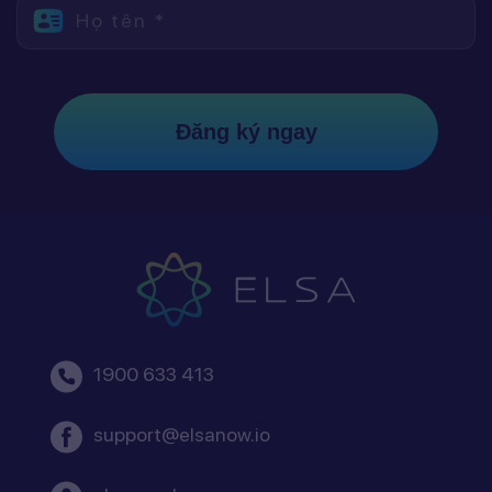
Họ tên *
Đăng ký ngay
1900 633 413
support@elsanow.io