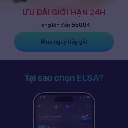
ƯU ĐÃI GIỚI HẠN 24H
Tặng lên đến
5500K
Mua ngay bây giờ
Tại sao chọn ELSA?