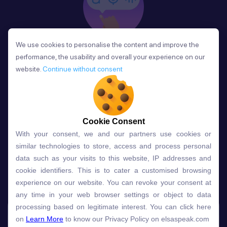
We use cookies to personalise the content and improve the
We use cookies to personalise the content and improve the
Phản Hồi
performance, the usability and overall your experience on our
performance, the usability and overall your experience on our
Sau mỗi bài học, người học nhận phản hồi về phát
website.
website.
Continue without consent
Continue without consent
âm và ngữ pháp ngay lập tức, giúp cải thiện kỹ năng
và tiến bộ nhanh chóng.
Cookie Consent
Cookie Consent
With your consent, we and our partners use cookies or
With your consent, we and our partners use cookies or
Lựa chọn gói học ELSA dành
similar technologies to store, access and process personal
similar technologies to store, access and process personal
data such as your visits to this website, IP addresses and
data such as your visits to this website, IP addresses and
cho bạn
cookie identifiers. This is to cater a customised browsing
cookie identifiers. This is to cater a customised browsing
experience on our website. You can revoke your consent at
experience on our website. You can revoke your consent at
any time in your web browser settings or object to data
any time in your web browser settings or object to data
Gói học
Free
Premium
processing based on legitimate interest. You can click here
processing based on legitimate interest. You can click here
on
on
Learn More
Learn More
to know our Privacy Policy on elsaspeak.com
to know our Privacy Policy on elsaspeak.com
Speech Analyzer
NEW