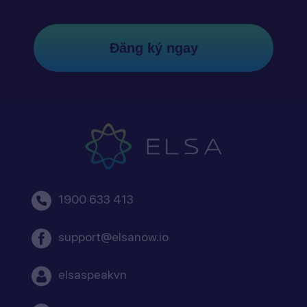
Đăng ký ngay
1900 633 413
support@elsanow.io
elsaspeakvn