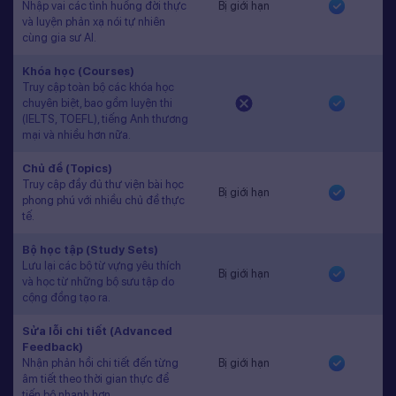
Nhập vai các tình huống đời thực
Bị giới hạn
và luyện phản xạ nói tự nhiên
cùng gia sư AI.
Khóa học (Courses)
Truy cập toàn bộ các khóa học
chuyên biệt, bao gồm luyện thi
(IELTS, TOEFL), tiếng Anh thương
mại và nhiều hơn nữa.
Chủ đề (Topics)
Truy cập đầy đủ thư viện bài học
Bị giới hạn
phong phú với nhiều chủ đề thực
tế.
Bộ học tập (Study Sets)
Lưu lại các bộ từ vựng yêu thích
Bị giới hạn
và học từ những bộ sưu tập do
cộng đồng tạo ra.
Sửa lỗi chi tiết (Advanced
Feedback)
Nhận phản hồi chi tiết đến từng
Bị giới hạn
âm tiết theo thời gian thực để
tiến bộ nhanh hơn.