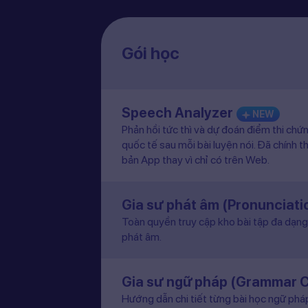
Gói học
Speech Analyzer
NEW
Phản hồi tức thì và dự đoán điểm thi chứ
quốc tế sau mỗi bài luyện nói. Đã chính t
bản App thay vì chỉ có trên Web.
Gia sư phát âm (Pronunciat
Toàn quyền truy cập kho bài tập đa dạng 
phát âm.
Gia sư ngữ pháp (Grammar 
Hướng dẫn chi tiết từng bài học ngữ pháp