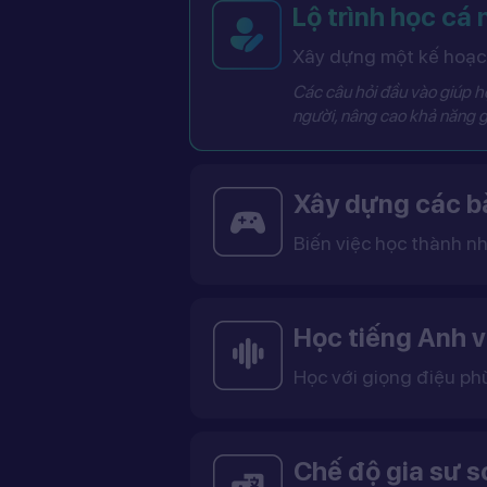
Lộ trình học cá
Xây dựng một kế hoạch
Các câu hỏi đầu vào giúp hệ
người, nâng cao khả năng g
Xây dựng các bà
Biến việc học thành nh
Các bài học được thiết kế dưới dạng trò chơi tương tác có điểm số, cấp độ và bảng thành tích, giúp việc học trở nên thú vị và không còn
Học tiếng Anh v
Học với giọng điệu ph
Bạn có thể lựa chọn giọng tiếng Anh Mỹ (US) hoặc tiếng Anh Anh (UK), cùng với giọng nam ho
Việc học với giọng phù hợp giúp bạn làm quen với cách phát âm chuẩn, n
Chế độ gia sư 