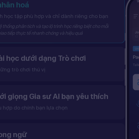
 nhân hoá
 học tập phù hợp và chỉ dành riêng cho bạn
 thống phân tích và tạo lộ trình học riêng biệt cho mỗi
iao tiếp thực tế nhanh chóng và hiệu quả
i học dưới dạng Trò chơi
ững trò chơi thú vị
 khô khan, từ đó tạo ra một môi trường học tập đầy động lực và hứng thú.
ới giọng Gia sư AI bạn yêu thích
ù hợp do chính bạn lựa chọn
ặc nữ theo sở thích.
gữ điệu tự nhiên và cải thiện khả năng nghe – nói hiệu quả hơn.
song ngữ