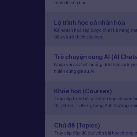
trình độ của bạn
Lộ trình học cá nhân hóa
Kế hoạch học tập được thiết kế riêng the
tiêu và sở thích của bạn.
Trò chuyện cùng AI (AI Chat
Nhập vai các tình huống đời thực và luyệ
nhiên cùng gia sư AI.
Khóa học (Courses)
Truy cập toàn bộ các khóa học chuyên b
thi (IELTS, TOEFL), tiếng Anh thương mại
Chủ đề (Topics)
Truy cập đầy đủ thư viện bài học phong p