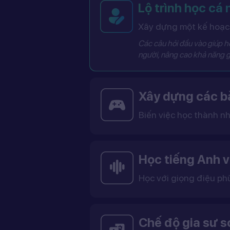
Lộ trình học cá
Xây dựng một kế hoạch
Các câu hỏi đầu vào giúp hệ
người, nâng cao khả năng g
Xây dựng các bà
Biến việc học thành nh
Các bài học được thiết kế dưới dạng trò chơi tương tác có điểm số, cấp độ và bảng thành tích, giúp việc học trở nên thú vị và không còn
Học tiếng Anh v
Học với giọng điệu ph
Bạn có thể lựa chọn giọng tiếng Anh Mỹ (US) hoặc tiếng Anh Anh (UK), cùng với giọng nam ho
Việc học với giọng phù hợp giúp bạn làm quen với cách phát âm chuẩn, n
Chế độ gia sư 