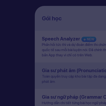
Gói học
Speech Analyzer
NEW
Phản hồi tức thì và dự đoán điểm thi chứ
quốc tế sau mỗi bài luyện nói. Đã chính t
bản App thay vì chỉ có trên Web.
Gia sư phát âm (Pronunciat
Toàn quyền truy cập kho bài tập đa dạng 
phát âm.
Gia sư ngữ pháp (Grammar 
Hướng dẫn chi tiết từng bài học ngữ pháp