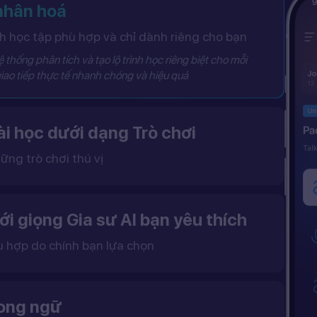
 nhân hoá
 học tập phù hợp và chỉ dành riêng cho bạn
 thống phân tích và tạo lộ trình học riêng biệt cho mỗi
iao tiếp thực tế nhanh chóng và hiệu quả
i học dưới dạng Trò chơi
ững trò chơi thú vị
 khô khan, từ đó tạo ra một môi trường học tập đầy động lực và hứng thú.
ới giọng Gia sư AI bạn yêu thích
ù hợp do chính bạn lựa chọn
ặc nữ theo sở thích.
gữ điệu tự nhiên và cải thiện khả năng nghe – nói hiệu quả hơn.
song ngữ