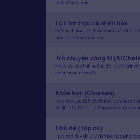
trình độ của bạn
Lộ trình học cá nhân hóa
Kế hoạch học tập được thiết kế riêng the
tiêu và sở thích của bạn.
Trò chuyện cùng AI (AI Chat
Nhập vai các tình huống đời thực và luyệ
nhiên cùng gia sư AI.
Khóa học (Courses)
Truy cập toàn bộ các khóa học chuyên b
thi (IELTS, TOEFL), tiếng Anh thương mại
Chủ đề (Topics)
Truy cập đầy đủ thư viện bài học phong p