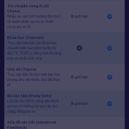
Trò chuyện cùng AI (AI
Chats)
Nhập vai các tình huống đời thực
Bị giới hạn
và luyện phản xạ nói tự nhiên
cùng gia sư AI.
Khóa học (Courses)
Truy cập toàn bộ các khóa học
chuyên biệt, bao gồm luyện thi
(IELTS, TOEFL), tiếng Anh thương
mại và nhiều hơn nữa.
Chủ đề (Topics)
Truy cập đầy đủ thư viện bài học
Bị giới hạn
phong phú với nhiều chủ đề thực
tế.
Bộ học tập (Study Sets)
Lưu lại các bộ từ vựng yêu thích
Bị giới hạn
và học từ những bộ sưu tập do
cộng đồng tạo ra.
Sửa lỗi chi tiết (Advanced
Feedback)