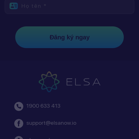
Họ tên *
Đăng ký ngay
1900 633 413
support@elsanow.io