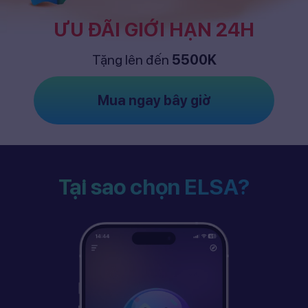
ƯU ĐÃI GIỚI HẠN 24H
Tặng lên đến
5500K
Mua ngay bây giờ
Tại sao chọn ELSA?