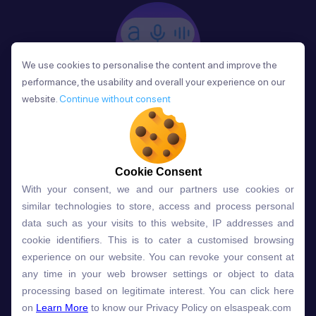
We use cookies to personalise the content and improve the
We use cookies to personalise the content and improve the
performance, the usability and overall your experience on our
performance, the usability and overall your experience on our
website.
website.
Continue without consent
Continue without consent
Phản Hồi
Sau mỗi bài học, người học nhận phản hồi về phát
âm và ngữ pháp ngay lập tức, giúp cải thiện kỹ năng
và tiến bộ nhanh chóng.
Cookie Consent
Cookie Consent
With your consent, we and our partners use cookies or
With your consent, we and our partners use cookies or
similar technologies to store, access and process personal
similar technologies to store, access and process personal
data such as your visits to this website, IP addresses and
data such as your visits to this website, IP addresses and
Lựa chọn gói học ELSA dành
cookie identifiers. This is to cater a customised browsing
cookie identifiers. This is to cater a customised browsing
experience on our website. You can revoke your consent at
experience on our website. You can revoke your consent at
cho bạn
any time in your web browser settings or object to data
any time in your web browser settings or object to data
processing based on legitimate interest. You can click here
processing based on legitimate interest. You can click here
on
on
Learn More
Learn More
to know our Privacy Policy on elsaspeak.com
to know our Privacy Policy on elsaspeak.com