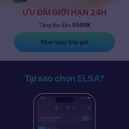
ƯU ĐÃI GIỚI HẠN 24H
Tặng lên đến
5500K
Mua ngay bây giờ
Tại sao chọn ELSA?