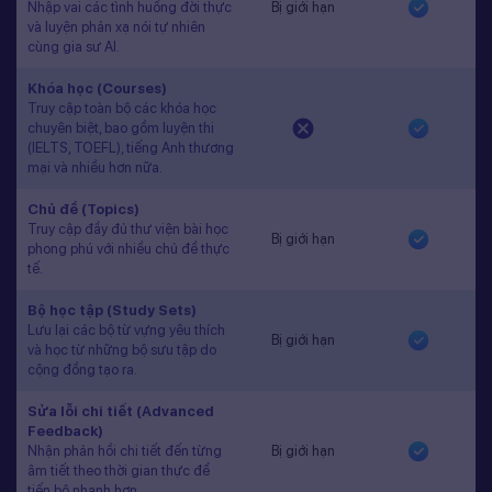
Nhập vai các tình huống đời thực
Bị giới hạn
và luyện phản xạ nói tự nhiên
cùng gia sư AI.
Khóa học (Courses)
Truy cập toàn bộ các khóa học
chuyên biệt, bao gồm luyện thi
(IELTS, TOEFL), tiếng Anh thương
mại và nhiều hơn nữa.
Chủ đề (Topics)
Truy cập đầy đủ thư viện bài học
Bị giới hạn
phong phú với nhiều chủ đề thực
tế.
Bộ học tập (Study Sets)
Lưu lại các bộ từ vựng yêu thích
Bị giới hạn
và học từ những bộ sưu tập do
cộng đồng tạo ra.
Sửa lỗi chi tiết (Advanced
Feedback)
Nhận phản hồi chi tiết đến từng
Bị giới hạn
âm tiết theo thời gian thực để
tiến bộ nhanh hơn.