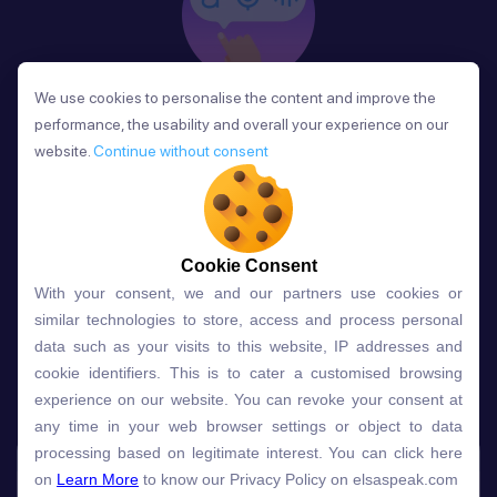
We use cookies to personalise the content and improve the
We use cookies to personalise the content and improve the
Phản Hồi
performance, the usability and overall your experience on our
performance, the usability and overall your experience on our
Sau mỗi bài học, người học nhận phản hồi về phát
website.
website.
Continue without consent
Continue without consent
âm và ngữ pháp ngay lập tức, giúp cải thiện kỹ năng
và tiến bộ nhanh chóng.
Cookie Consent
Cookie Consent
With your consent, we and our partners use cookies or
With your consent, we and our partners use cookies or
Lựa chọn gói học ELSA dành
similar technologies to store, access and process personal
similar technologies to store, access and process personal
data such as your visits to this website, IP addresses and
data such as your visits to this website, IP addresses and
cho bạn
cookie identifiers. This is to cater a customised browsing
cookie identifiers. This is to cater a customised browsing
experience on our website. You can revoke your consent at
experience on our website. You can revoke your consent at
any time in your web browser settings or object to data
any time in your web browser settings or object to data
Gói học
Free
Premium
processing based on legitimate interest. You can click here
processing based on legitimate interest. You can click here
on
on
Learn More
Learn More
to know our Privacy Policy on elsaspeak.com
to know our Privacy Policy on elsaspeak.com
Speech Analyzer
NEW