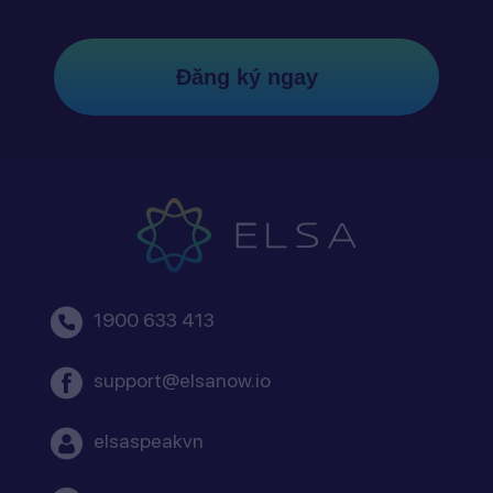
Đăng ký ngay
1900 633 413
support@elsanow.io
elsaspeakvn