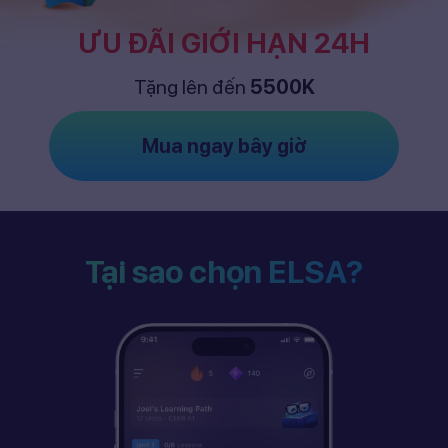
ƯU ĐÃI GIỚI HẠN 24H
Tặng lên đến
5500K
Mua ngay bây giờ
Tại sao chọn ELSA?