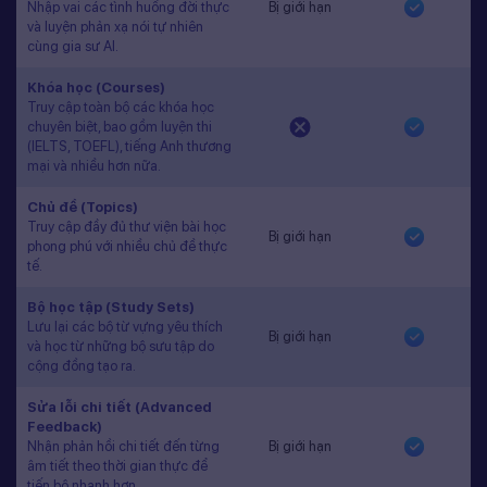
Nhập vai các tình huống đời thực
Bị giới hạn
và luyện phản xạ nói tự nhiên
cùng gia sư AI.
Khóa học (Courses)
Truy cập toàn bộ các khóa học
chuyên biệt, bao gồm luyện thi
(IELTS, TOEFL), tiếng Anh thương
mại và nhiều hơn nữa.
Chủ đề (Topics)
Truy cập đầy đủ thư viện bài học
Bị giới hạn
phong phú với nhiều chủ đề thực
tế.
Bộ học tập (Study Sets)
Lưu lại các bộ từ vựng yêu thích
Bị giới hạn
và học từ những bộ sưu tập do
cộng đồng tạo ra.
Sửa lỗi chi tiết (Advanced
Feedback)
Nhận phản hồi chi tiết đến từng
Bị giới hạn
âm tiết theo thời gian thực để
tiến bộ nhanh hơn.