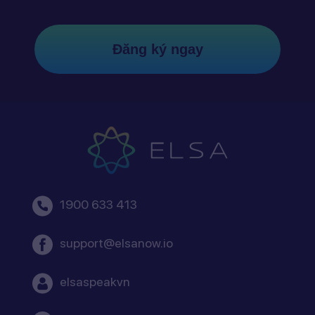
Đăng ký ngay
1900 633 413
support@elsanow.io
elsaspeakvn