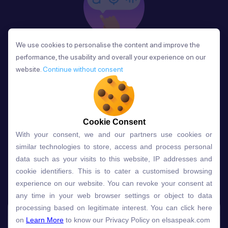
We use cookies to personalise the content and improve the
We use cookies to personalise the content and improve the
Phản Hồi
performance, the usability and overall your experience on our
performance, the usability and overall your experience on our
Sau mỗi bài học, người học nhận phản hồi về phát
website.
website.
Continue without consent
Continue without consent
âm và ngữ pháp ngay lập tức, giúp cải thiện kỹ năng
và tiến bộ nhanh chóng.
Cookie Consent
Cookie Consent
With your consent, we and our partners use cookies or
With your consent, we and our partners use cookies or
Lựa chọn gói học ELSA dành
similar technologies to store, access and process personal
similar technologies to store, access and process personal
data such as your visits to this website, IP addresses and
data such as your visits to this website, IP addresses and
cho bạn
cookie identifiers. This is to cater a customised browsing
cookie identifiers. This is to cater a customised browsing
experience on our website. You can revoke your consent at
experience on our website. You can revoke your consent at
any time in your web browser settings or object to data
any time in your web browser settings or object to data
Gói học
Free
Premium
processing based on legitimate interest. You can click here
processing based on legitimate interest. You can click here
on
on
Learn More
Learn More
to know our Privacy Policy on elsaspeak.com
to know our Privacy Policy on elsaspeak.com
Speech Analyzer
NEW