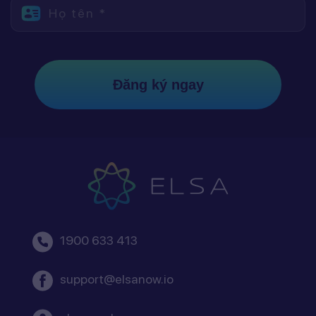
Họ tên *
Đăng ký ngay
1900 633 413
support@elsanow.io