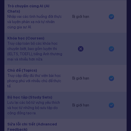
Trò chuyện cùng AI (AI
Chats)
Nhập vai các tình huống đời thực
Bị giới hạn
và luyện phản xạ nói tự nhiên
cùng gia sư AI.
Khóa học (Courses)
Truy cập toàn bộ các khóa học
chuyên biệt, bao gồm luyện thi
(IELTS, TOEFL), tiếng Anh thương
mại và nhiều hơn nữa.
Chủ đề (Topics)
Truy cập đầy đủ thư viện bài học
Bị giới hạn
phong phú với nhiều chủ đề thực
tế.
Bộ học tập (Study Sets)
Lưu lại các bộ từ vựng yêu thích
Bị giới hạn
và học từ những bộ sưu tập do
cộng đồng tạo ra.
Sửa lỗi chi tiết (Advanced
Feedback)