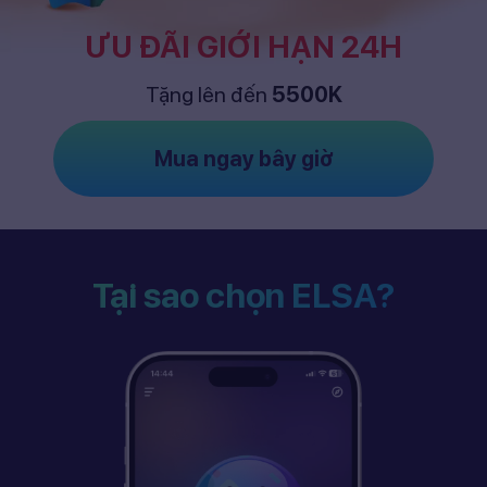
ƯU ĐÃI GIỚI HẠN 24H
Tặng lên đến
5500K
Mua ngay bây giờ
Tại sao chọn ELSA?