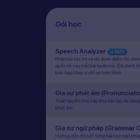
Gói học
Speech Analyzer
NEW
Phản hồi tức thì và dự đoán điểm thi chứ
quốc tế sau mỗi bài luyện nói. Đã chính t
bản App thay vì chỉ có trên Web.
Gia sư phát âm (Pronunciat
Toàn quyền truy cập kho bài tập đa dạng 
phát âm.
Gia sư ngữ pháp (Grammar 
Hướng dẫn chi tiết từng bài học ngữ pháp