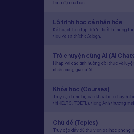
trình độ của bạn
Lộ trình học cá nhân hóa
Kế hoạch học tập được thiết kế riêng the
tiêu và sở thích của bạn.
Trò chuyện cùng AI (AI Chat
Nhập vai các tình huống đời thực và luyệ
nhiên cùng gia sư AI.
Khóa học (Courses)
Truy cập toàn bộ các khóa học chuyên b
thi (IELTS, TOEFL), tiếng Anh thương mại
Chủ đề (Topics)
Truy cập đầy đủ thư viện bài học phong p