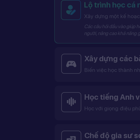
Lộ trình học cá
Xây dựng một kế hoạch
Các câu hỏi đầu vào giúp hệ
người, nâng cao khả năng g
Xây dựng các bà
Biến việc học thành nh
Các bài học được thiết kế dưới dạng trò chơi tương tác có điểm số, cấp độ và bảng thành tích, giúp việc học trở nên thú vị và không còn
Học tiếng Anh v
Học với giọng điệu ph
Bạn có thể lựa chọn giọng tiếng Anh Mỹ (US) hoặc tiếng Anh Anh (UK), cùng với giọng nam ho
Việc học với giọng phù hợp giúp bạn làm quen với cách phát âm chuẩn, n
Chế độ gia sư 