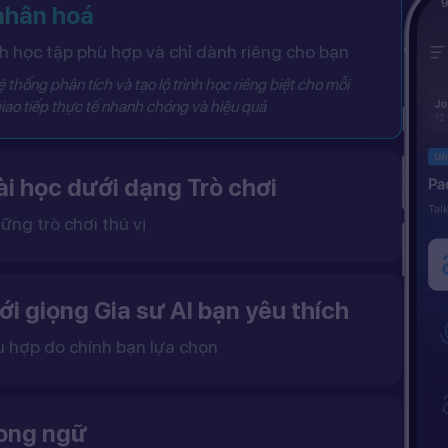
 nhân hoá
 học tập phù hợp và chỉ dành riêng cho bạn
 thống phân tích và tạo lộ trình học riêng biệt cho mỗi
iao tiếp thực tế nhanh chóng và hiệu quả
i học dưới dạng Trò chơi
ững trò chơi thú vị
 khô khan, từ đó tạo ra một môi trường học tập đầy động lực và hứng thú.
ới giọng Gia sư AI bạn yêu thích
ù hợp do chính bạn lựa chọn
ặc nữ theo sở thích.
gữ điệu tự nhiên và cải thiện khả năng nghe – nói hiệu quả hơn.
song ngữ