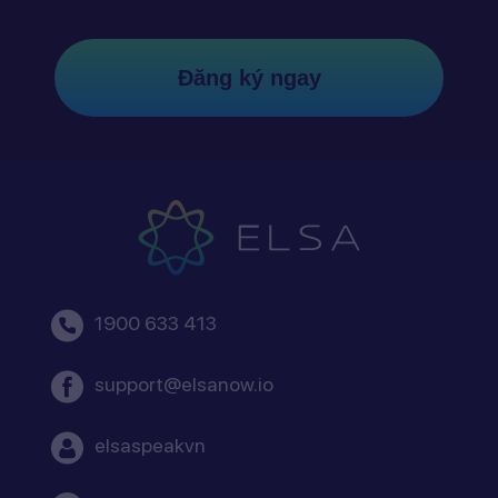
Đăng ký ngay
1900 633 413
support@elsanow.io
elsaspeakvn