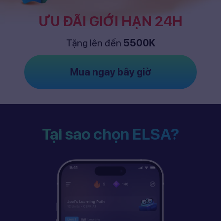
ƯU ĐÃI GIỚI HẠN 24H
Tặng lên đến
5500K
Mua ngay bây giờ
Tại sao chọn ELSA?