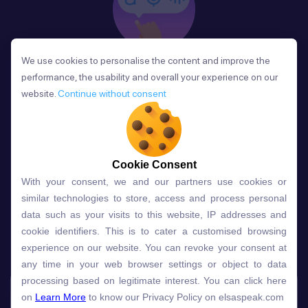
We use cookies to personalise the content and improve the
We use cookies to personalise the content and improve the
Phản Hồi
performance, the usability and overall your experience on our
performance, the usability and overall your experience on our
Sau mỗi bài học, người học nhận phản hồi về phát
website.
website.
Continue without consent
Continue without consent
âm và ngữ pháp ngay lập tức, giúp cải thiện kỹ năng
và tiến bộ nhanh chóng.
Cookie Consent
Cookie Consent
With your consent, we and our partners use cookies or
With your consent, we and our partners use cookies or
Lựa chọn gói học ELSA dành
similar technologies to store, access and process personal
similar technologies to store, access and process personal
data such as your visits to this website, IP addresses and
data such as your visits to this website, IP addresses and
cho bạn
cookie identifiers. This is to cater a customised browsing
cookie identifiers. This is to cater a customised browsing
experience on our website. You can revoke your consent at
experience on our website. You can revoke your consent at
any time in your web browser settings or object to data
any time in your web browser settings or object to data
Gói học
Free
Premium
processing based on legitimate interest. You can click here
processing based on legitimate interest. You can click here
on
on
Learn More
Learn More
to know our Privacy Policy on elsaspeak.com
to know our Privacy Policy on elsaspeak.com
Speech Analyzer
NEW