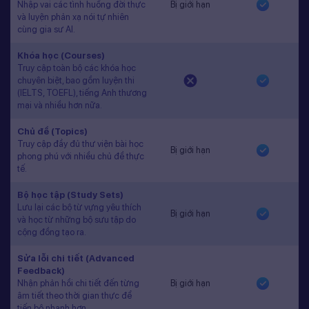
Nhập vai các tình huống đời thực
Bị giới hạn
và luyện phản xạ nói tự nhiên
cùng gia sư AI.
Khóa học (Courses)
Truy cập toàn bộ các khóa học
chuyên biệt, bao gồm luyện thi
(IELTS, TOEFL), tiếng Anh thương
mại và nhiều hơn nữa.
Chủ đề (Topics)
Truy cập đầy đủ thư viện bài học
Bị giới hạn
phong phú với nhiều chủ đề thực
tế.
Bộ học tập (Study Sets)
Lưu lại các bộ từ vựng yêu thích
Bị giới hạn
và học từ những bộ sưu tập do
cộng đồng tạo ra.
Sửa lỗi chi tiết (Advanced
Feedback)
Nhận phản hồi chi tiết đến từng
Bị giới hạn
âm tiết theo thời gian thực để
tiến bộ nhanh hơn.