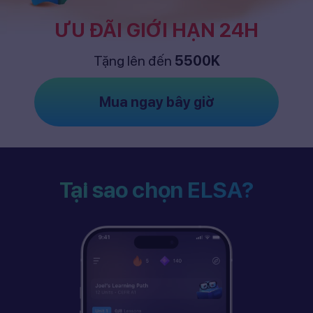
ƯU ĐÃI GIỚI HẠN 24H
Tặng lên đến
5500K
Mua ngay bây giờ
Tại sao chọn ELSA?