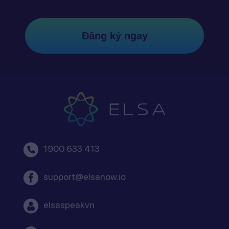
Đăng ký ngay
1900 633 413
support@elsanow.io
elsaspeakvn