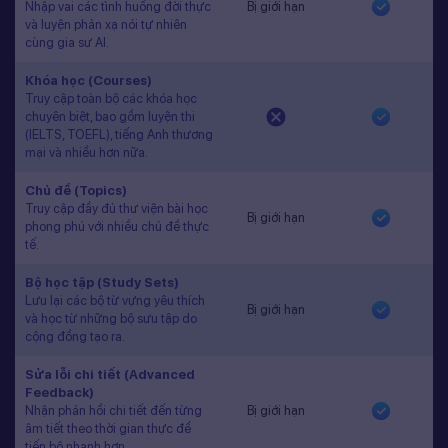
Nhập vai các tình huống đời thực
Bị giới hạn
và luyện phản xạ nói tự nhiên
cùng gia sư AI.
Khóa học (Courses)
Truy cập toàn bộ các khóa học
chuyên biệt, bao gồm luyện thi
(IELTS, TOEFL), tiếng Anh thương
mại và nhiều hơn nữa.
Chủ đề (Topics)
Truy cập đầy đủ thư viện bài học
Bị giới hạn
phong phú với nhiều chủ đề thực
tế.
Bộ học tập (Study Sets)
Lưu lại các bộ từ vựng yêu thích
Bị giới hạn
và học từ những bộ sưu tập do
cộng đồng tạo ra.
Sửa lỗi chi tiết (Advanced
Feedback)
Nhận phản hồi chi tiết đến từng
Bị giới hạn
âm tiết theo thời gian thực để
tiến bộ nhanh hơn.