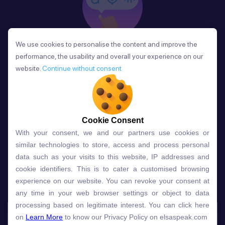
We use cookies to personalise the content and improve the
We use cookies to personalise the content and improve the
Phản Hồi
performance, the usability and overall your experience on our
performance, the usability and overall your experience on our
Sau mỗi bài học, người học nhận phản hồi về phát
website.
website.
Continue without consent
Continue without consent
âm và ngữ pháp ngay lập tức, giúp cải thiện kỹ năng
và tiến bộ nhanh chóng.
Cookie Consent
Cookie Consent
With your consent, we and our partners use cookies or
With your consent, we and our partners use cookies or
Lựa chọn gói học ELSA dành
similar technologies to store, access and process personal
similar technologies to store, access and process personal
data such as your visits to this website, IP addresses and
data such as your visits to this website, IP addresses and
cho bạn
cookie identifiers. This is to cater a customised browsing
cookie identifiers. This is to cater a customised browsing
experience on our website. You can revoke your consent at
experience on our website. You can revoke your consent at
any time in your web browser settings or object to data
any time in your web browser settings or object to data
Gói học
Free
Premium
processing based on legitimate interest. You can click here
processing based on legitimate interest. You can click here
on
on
Learn More
Learn More
to know our Privacy Policy on elsaspeak.com
to know our Privacy Policy on elsaspeak.com
Speech Analyzer
NEW