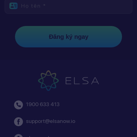
Họ tên *
Đăng ký ngay
1900 633 413
support@elsanow.io