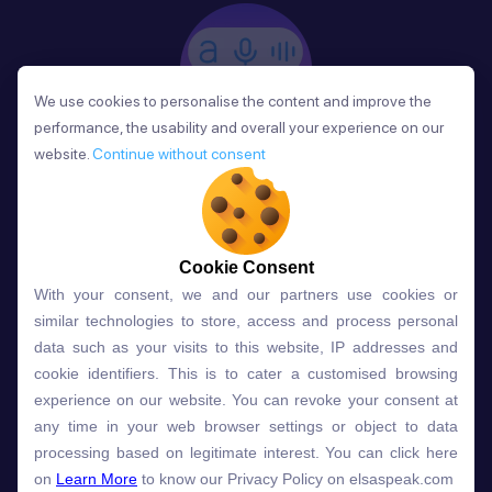
We use cookies to personalise the content and improve the
We use cookies to personalise the content and improve the
performance, the usability and overall your experience on our
performance, the usability and overall your experience on our
website.
website.
Continue without consent
Continue without consent
Phản Hồi
Sau mỗi bài học, người học nhận phản hồi về phát
âm và ngữ pháp ngay lập tức, giúp cải thiện kỹ năng
và tiến bộ nhanh chóng.
Cookie Consent
Cookie Consent
With your consent, we and our partners use cookies or
With your consent, we and our partners use cookies or
similar technologies to store, access and process personal
similar technologies to store, access and process personal
data such as your visits to this website, IP addresses and
data such as your visits to this website, IP addresses and
Lựa chọn gói học ELSA dành
cookie identifiers. This is to cater a customised browsing
cookie identifiers. This is to cater a customised browsing
experience on our website. You can revoke your consent at
experience on our website. You can revoke your consent at
cho bạn
any time in your web browser settings or object to data
any time in your web browser settings or object to data
processing based on legitimate interest. You can click here
processing based on legitimate interest. You can click here
on
on
Learn More
Learn More
to know our Privacy Policy on elsaspeak.com
to know our Privacy Policy on elsaspeak.com