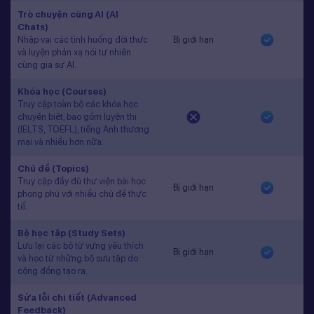
Trò chuyện cùng AI (AI
Chats)
Nhập vai các tình huống đời thực
Bị giới hạn
và luyện phản xạ nói tự nhiên
cùng gia sư AI.
Khóa học (Courses)
Truy cập toàn bộ các khóa học
chuyên biệt, bao gồm luyện thi
(IELTS, TOEFL), tiếng Anh thương
mại và nhiều hơn nữa.
Chủ đề (Topics)
Truy cập đầy đủ thư viện bài học
Bị giới hạn
phong phú với nhiều chủ đề thực
tế.
Bộ học tập (Study Sets)
Lưu lại các bộ từ vựng yêu thích
Bị giới hạn
và học từ những bộ sưu tập do
cộng đồng tạo ra.
Sửa lỗi chi tiết (Advanced
Feedback)