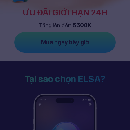
ƯU ĐÃI GIỚI HẠN 24H
Tặng lên đến
5500K
Mua ngay bây giờ
Tại sao chọn ELSA?