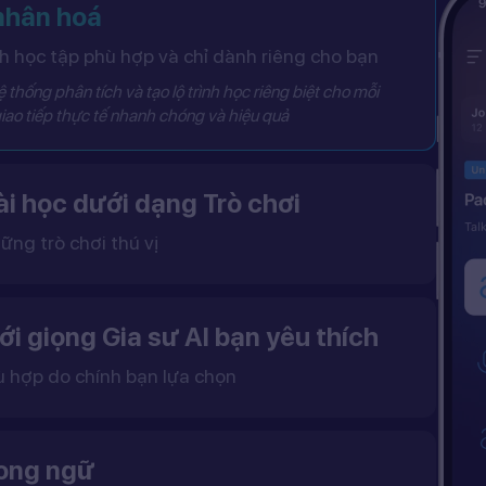
 nhân hoá
 học tập phù hợp và chỉ dành riêng cho bạn
 thống phân tích và tạo lộ trình học riêng biệt cho mỗi
iao tiếp thực tế nhanh chóng và hiệu quả
i học dưới dạng Trò chơi
ững trò chơi thú vị
 khô khan, từ đó tạo ra một môi trường học tập đầy động lực và hứng thú.
ới giọng Gia sư AI bạn yêu thích
ù hợp do chính bạn lựa chọn
ặc nữ theo sở thích.
gữ điệu tự nhiên và cải thiện khả năng nghe – nói hiệu quả hơn.
song ngữ