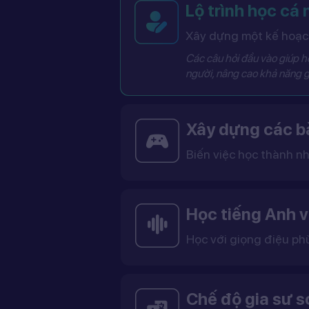
Lộ trình học cá
Xây dựng một kế hoạch
Các câu hỏi đầu vào giúp hệ
người, nâng cao khả năng g
Xây dựng các bà
Biến việc học thành nh
Các bài học được thiết kế dưới dạng trò chơi tương tác có điểm số, cấp độ và bảng thành tích, giúp việc học trở nên thú vị và không còn
Học tiếng Anh v
Học với giọng điệu ph
Bạn có thể lựa chọn giọng tiếng Anh Mỹ (US) hoặc tiếng Anh Anh (UK), cùng với giọng nam ho
Việc học với giọng phù hợp giúp bạn làm quen với cách phát âm chuẩn, n
Chế độ gia sư 