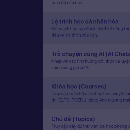
trình độ của bạn
Lộ trình học cá nhân hóa
Kế hoạch học tập được thiết kế riêng the
tiêu và sở thích của bạn.
Trò chuyện cùng AI (AI Chat
Nhập vai các tình huống đời thực và luyệ
nhiên cùng gia sư AI.
Khóa học (Courses)
Truy cập toàn bộ các khóa học chuyên b
thi (IELTS, TOEFL), tiếng Anh thương mại
Chủ đề (Topics)
Truy cập đầy đủ thư viện bài học phong p