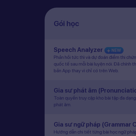
Gói học
Speech Analyzer
NEW
Phản hồi tức thì và dự đoán điểm thi chứ
quốc tế sau mỗi bài luyện nói. Đã chính t
bản App thay vì chỉ có trên Web.
Gia sư phát âm (Pronunciat
Toàn quyền truy cập kho bài tập đa dạng 
phát âm.
Gia sư ngữ pháp (Grammar 
Hướng dẫn chi tiết từng bài học ngữ pháp