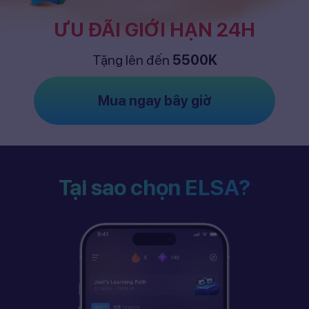
ƯU ĐÃI GIỚI HẠN 24H
Tặng lên đến
5500K
Mua ngay bây giờ
Tại sao chọn ELSA?