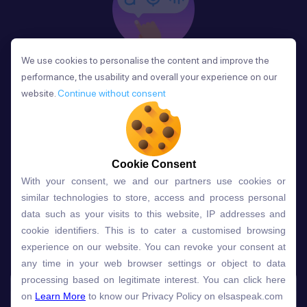
We use cookies to personalise the content and improve the
We use cookies to personalise the content and improve the
Phản Hồi
performance, the usability and overall your experience on our
performance, the usability and overall your experience on our
Sau mỗi bài học, người học nhận phản hồi về phát
website.
website.
Continue without consent
Continue without consent
âm và ngữ pháp ngay lập tức, giúp cải thiện kỹ năng
và tiến bộ nhanh chóng.
Cookie Consent
Cookie Consent
With your consent, we and our partners use cookies or
With your consent, we and our partners use cookies or
Lựa chọn gói học ELSA dành
similar technologies to store, access and process personal
similar technologies to store, access and process personal
data such as your visits to this website, IP addresses and
data such as your visits to this website, IP addresses and
cho bạn
cookie identifiers. This is to cater a customised browsing
cookie identifiers. This is to cater a customised browsing
experience on our website. You can revoke your consent at
experience on our website. You can revoke your consent at
any time in your web browser settings or object to data
any time in your web browser settings or object to data
Gói học
Free
Premium
processing based on legitimate interest. You can click here
processing based on legitimate interest. You can click here
on
on
Learn More
Learn More
to know our Privacy Policy on elsaspeak.com
to know our Privacy Policy on elsaspeak.com
Speech Analyzer
NEW