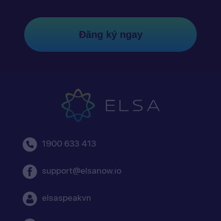
Đăng ký ngay
1900 633 413
support@elsanow.io
elsaspeakvn