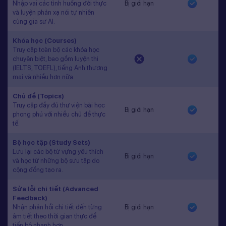
Nhập vai các tình huống đời thực
Bị giới hạn
và luyện phản xạ nói tự nhiên
cùng gia sư AI.
Khóa học (Courses)
Truy cập toàn bộ các khóa học
chuyên biệt, bao gồm luyện thi
(IELTS, TOEFL), tiếng Anh thương
mại và nhiều hơn nữa.
Chủ đề (Topics)
Truy cập đầy đủ thư viện bài học
Bị giới hạn
phong phú với nhiều chủ đề thực
tế.
Bộ học tập (Study Sets)
Lưu lại các bộ từ vựng yêu thích
Bị giới hạn
và học từ những bộ sưu tập do
cộng đồng tạo ra.
Sửa lỗi chi tiết (Advanced
Feedback)
Nhận phản hồi chi tiết đến từng
Bị giới hạn
âm tiết theo thời gian thực để
tiến bộ nhanh hơn.