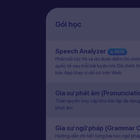
Gói học
Speech Analyzer
NEW
Phản hồi tức thì và dự đoán điểm thi chứ
quốc tế sau mỗi bài luyện nói. Đã chính t
bản App thay vì chỉ có trên Web.
Gia sư phát âm (Pronunciat
Toàn quyền truy cập kho bài tập đa dạng 
phát âm.
Gia sư ngữ pháp (Grammar 
Hướng dẫn chi tiết từng bài học ngữ pháp