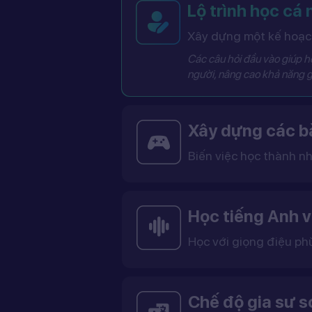
Lộ trình học cá
Xây dựng một kế hoạch
Các câu hỏi đầu vào giúp hệ
người, nâng cao khả năng g
Xây dựng các bà
Biến việc học thành nh
Các bài học được thiết kế dưới dạng trò chơi tương tác có điểm số, cấp độ và bảng thành tích, giúp việc học trở nên thú vị và không còn
Học tiếng Anh v
Học với giọng điệu ph
Bạn có thể lựa chọn giọng tiếng Anh Mỹ (US) hoặc tiếng Anh Anh (UK), cùng với giọng nam ho
Việc học với giọng phù hợp giúp bạn làm quen với cách phát âm chuẩn, n
Chế độ gia sư 