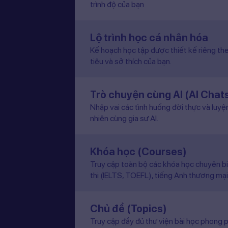
trình độ của bạn
Lộ trình học cá nhân hóa
Kế hoạch học tập được thiết kế riêng the
tiêu và sở thích của bạn.
Trò chuyện cùng AI (AI Chat
Nhập vai các tình huống đời thực và luyệ
nhiên cùng gia sư AI.
Khóa học (Courses)
Truy cập toàn bộ các khóa học chuyên b
thi (IELTS, TOEFL), tiếng Anh thương mại
Chủ đề (Topics)
Truy cập đầy đủ thư viện bài học phong p