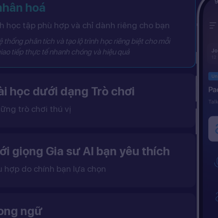
 nhân hoá
 học tập phù hợp và chỉ dành riêng cho bạn
 thống phân tích và tạo lộ trình học riêng biệt cho mỗi
iao tiếp thực tế nhanh chóng và hiệu quả
i học dưới dạng Trò chơi
ững trò chơi thú vị
 khô khan, từ đó tạo ra một môi trường học tập đầy động lực và hứng thú.
ới giọng Gia sư AI bạn yêu thích
ù hợp do chính bạn lựa chọn
ặc nữ theo sở thích.
gữ điệu tự nhiên và cải thiện khả năng nghe – nói hiệu quả hơn.
song ngữ