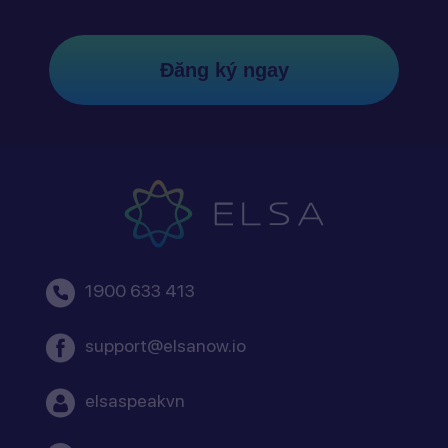
Đăng ký ngay
1900 633 413
support@elsanow.io
elsaspeakvn