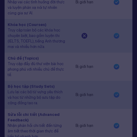
Nhập vai các tình huống đời thực
Bị giới hạn
và luyện phản xạ nói tự nhiên
cùng gia sư AI.
Khóa học (Courses)
Truy cập toàn bộ các khóa học
chuyên biệt, bao gồm luyện thi
(IELTS, TOEFL), tiếng Anh thương
mại và nhiều hơn nữa.
Chủ đề (Topics)
Truy cập đầy đủ thư viện bài học
Bị giới hạn
phong phú với nhiều chủ đề thực
tế.
Bộ học tập (Study Sets)
Lưu lại các bộ từ vựng yêu thích
Bị giới hạn
và học từ những bộ sưu tập do
cộng đồng tạo ra.
Sửa lỗi chi tiết (Advanced
Feedback)
Nhận phản hồi chi tiết đến từng
Bị giới hạn
âm tiết theo thời gian thực để
tiến bộ nhanh hơn.