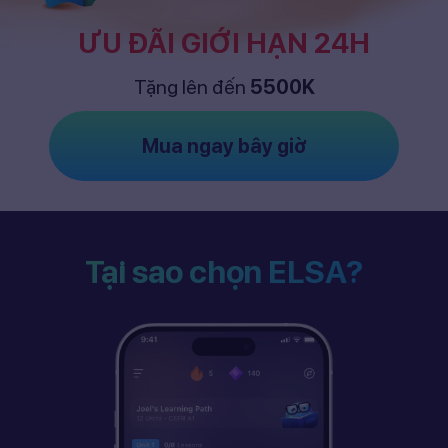
ƯU ĐÃI GIỚI HẠN 24H
Tặng lên đến
5500K
Mua ngay bây giờ
Tại sao chọn ELSA?