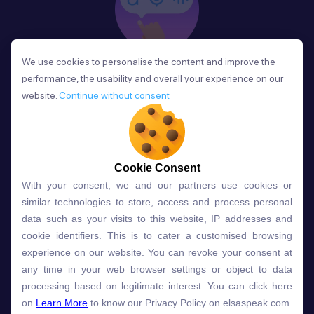
We use cookies to personalise the content and improve the
We use cookies to personalise the content and improve the
Phản Hồi
performance, the usability and overall your experience on our
performance, the usability and overall your experience on our
Sau mỗi bài học, người học nhận phản hồi về phát
website.
website.
Continue without consent
Continue without consent
âm và ngữ pháp ngay lập tức, giúp cải thiện kỹ năng
và tiến bộ nhanh chóng.
Cookie Consent
Cookie Consent
With your consent, we and our partners use cookies or
With your consent, we and our partners use cookies or
Lựa chọn gói học ELSA dành
similar technologies to store, access and process personal
similar technologies to store, access and process personal
data such as your visits to this website, IP addresses and
data such as your visits to this website, IP addresses and
cho bạn
cookie identifiers. This is to cater a customised browsing
cookie identifiers. This is to cater a customised browsing
experience on our website. You can revoke your consent at
experience on our website. You can revoke your consent at
any time in your web browser settings or object to data
any time in your web browser settings or object to data
Gói học
Free
Premium
processing based on legitimate interest. You can click here
processing based on legitimate interest. You can click here
on
on
Learn More
Learn More
to know our Privacy Policy on elsaspeak.com
to know our Privacy Policy on elsaspeak.com
Speech Analyzer
NEW