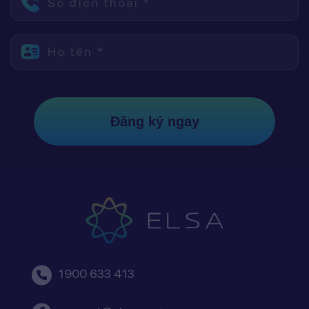
Số điện thoại *
Họ tên *
Đăng ký ngay
1900 633 413