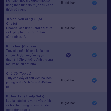
Kế hoạch học tập được thiết kế
Bị giới hạn
riêng theo trình độ, mục tiêu và sở
thích của bạn.
Trò chuyện cùng AI (AI
Chats)
Nhập vai các tình huống đời thực
Bị giới hạn
và luyện phản xạ nói tự nhiên
cùng gia sư AI.
Khóa học (Courses)
Truy cập toàn bộ các khóa học
chuyên biệt, bao gồm luyện thi
(IELTS, TOEFL), tiếng Anh thương
mại và nhiều hơn nữa.
Chủ đề (Topics)
Truy cập đầy đủ thư viện bài học
Bị giới hạn
phong phú với nhiều chủ đề thực
tế.
Bộ học tập (Study Sets)
Lưu lại các bộ từ vựng yêu thích
Bị giới hạn
và học từ những bộ sưu tập do
cộng đồng tạo ra.