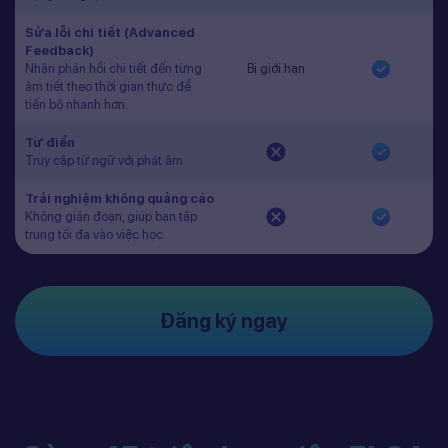
Sửa lỗi chi tiết (Advanced
Feedback)
Nhận phản hồi chi tiết đến từng
Bị giới hạn
âm tiết theo thời gian thực để
tiến bộ nhanh hơn.
Từ điển
Truy cập từ ngữ với phát âm
Trải nghiệm không quảng cáo
Không gián đoạn, giúp bạn tập
trung tối đa vào việc học.
Đăng ký ngay