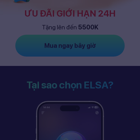
ƯU ĐÃI GIỚI HẠN 24H
Tặng lên đến
5500K
Mua ngay bây giờ
Tại sao chọn ELSA?