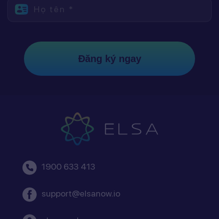
Họ tên *
Đăng ký ngay
1900 633 413
support@elsanow.io