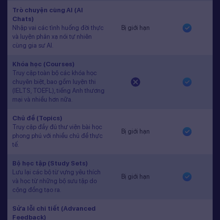
Trò chuyện cùng AI (AI
Chats)
Nhập vai các tình huống đời thực
Bị giới hạn
và luyện phản xạ nói tự nhiên
cùng gia sư AI.
Khóa học (Courses)
Truy cập toàn bộ các khóa học
chuyên biệt, bao gồm luyện thi
(IELTS, TOEFL), tiếng Anh thương
mại và nhiều hơn nữa.
Chủ đề (Topics)
Truy cập đầy đủ thư viện bài học
Bị giới hạn
phong phú với nhiều chủ đề thực
tế.
Bộ học tập (Study Sets)
Lưu lại các bộ từ vựng yêu thích
Bị giới hạn
và học từ những bộ sưu tập do
cộng đồng tạo ra.
Sửa lỗi chi tiết (Advanced
Feedback)