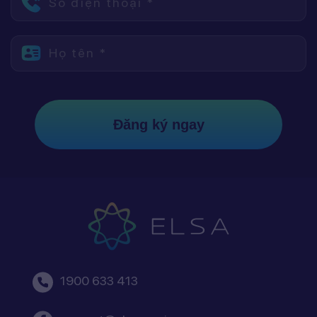
Số điện thoại *
Họ tên *
Đăng ký ngay
1900 633 413