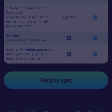
Sửa lỗi chi tiết (Advanced
Feedback)
Nhận phản hồi chi tiết đến từng
Bị giới hạn
âm tiết theo thời gian thực để
tiến bộ nhanh hơn.
Từ điển
Truy cập từ ngữ với phát âm
Trải nghiệm không quảng cáo
Không gián đoạn, giúp bạn tập
trung tối đa vào việc học.
Đăng ký ngay