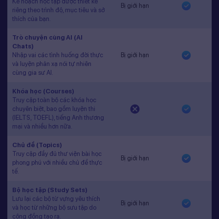
Kế hoạch học tập được thiết kế
Bị giới hạn
riêng theo trình độ, mục tiêu và sở
thích của bạn.
Trò chuyện cùng AI (AI
Chats)
Nhập vai các tình huống đời thực
Bị giới hạn
và luyện phản xạ nói tự nhiên
cùng gia sư AI.
Khóa học (Courses)
Truy cập toàn bộ các khóa học
chuyên biệt, bao gồm luyện thi
(IELTS, TOEFL), tiếng Anh thương
mại và nhiều hơn nữa.
Chủ đề (Topics)
Truy cập đầy đủ thư viện bài học
Bị giới hạn
phong phú với nhiều chủ đề thực
tế.
Bộ học tập (Study Sets)
Lưu lại các bộ từ vựng yêu thích
Bị giới hạn
và học từ những bộ sưu tập do
cộng đồng tạo ra.