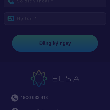
Số điện thoại *
Họ tên *
Đăng ký ngay
1900 633 413