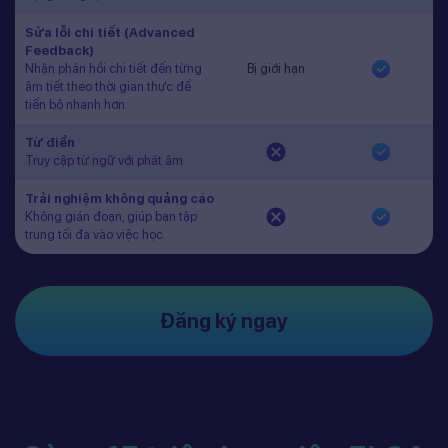
Sửa lỗi chi tiết (Advanced
Feedback)
Nhận phản hồi chi tiết đến từng
Bị giới hạn
âm tiết theo thời gian thực để
tiến bộ nhanh hơn.
Từ điển
Truy cập từ ngữ với phát âm
Trải nghiệm không quảng cáo
Không gián đoạn, giúp bạn tập
trung tối đa vào việc học.
Đăng ký ngay