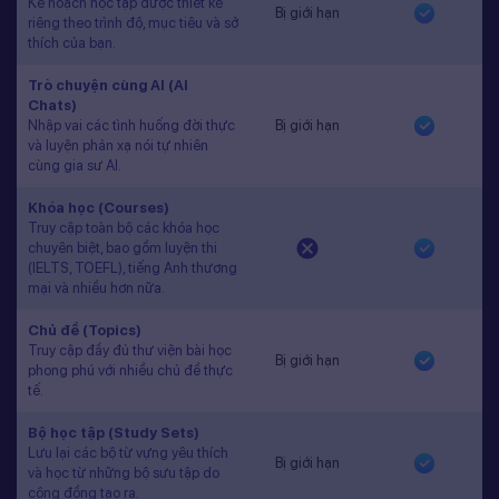
Kế hoạch học tập được thiết kế
Bị giới hạn
riêng theo trình độ, mục tiêu và sở
thích của bạn.
Trò chuyện cùng AI (AI
Chats)
Nhập vai các tình huống đời thực
Bị giới hạn
và luyện phản xạ nói tự nhiên
cùng gia sư AI.
Khóa học (Courses)
Truy cập toàn bộ các khóa học
chuyên biệt, bao gồm luyện thi
(IELTS, TOEFL), tiếng Anh thương
mại và nhiều hơn nữa.
Chủ đề (Topics)
Truy cập đầy đủ thư viện bài học
Bị giới hạn
phong phú với nhiều chủ đề thực
tế.
Bộ học tập (Study Sets)
Lưu lại các bộ từ vựng yêu thích
Bị giới hạn
và học từ những bộ sưu tập do
cộng đồng tạo ra.