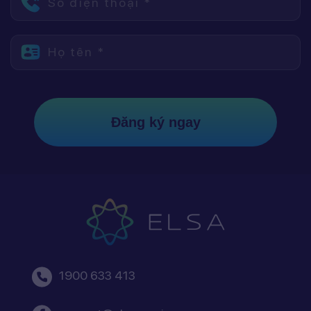
Số điện thoại *
Họ tên *
Đăng ký ngay
1900 633 413