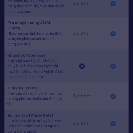
Kế hoạch học tập được thiết kế
Bị giới hạn
riêng theo trình độ, mục tiêu và sở
thích của bạn.
Trò chuyện cùng AI (AI
Chats)
Nhập vai các tình huống đời thực
Bị giới hạn
và luyện phản xạ nói tự nhiên
cùng gia sư AI.
Khóa học (Courses)
Truy cập toàn bộ các khóa học
chuyên biệt, bao gồm luyện thi
(IELTS, TOEFL), tiếng Anh thương
mại và nhiều hơn nữa.
Chủ đề (Topics)
Truy cập đầy đủ thư viện bài học
Bị giới hạn
phong phú với nhiều chủ đề thực
tế.
Bộ học tập (Study Sets)
Lưu lại các bộ từ vựng yêu thích
Bị giới hạn
và học từ những bộ sưu tập do
cộng đồng tạo ra.