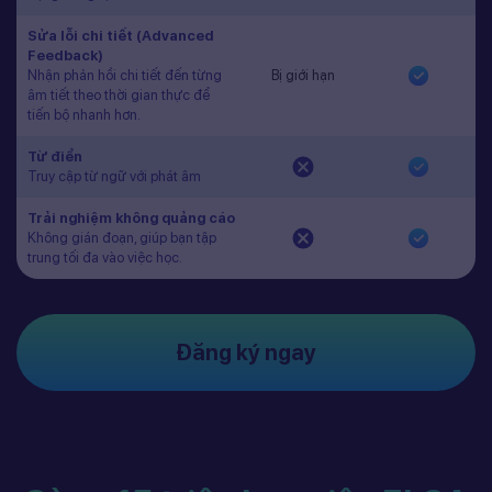
Sửa lỗi chi tiết (Advanced
Feedback)
Nhận phản hồi chi tiết đến từng
Bị giới hạn
âm tiết theo thời gian thực để
tiến bộ nhanh hơn.
Từ điển
Truy cập từ ngữ với phát âm
Trải nghiệm không quảng cáo
Không gián đoạn, giúp bạn tập
trung tối đa vào việc học.
Đăng ký ngay