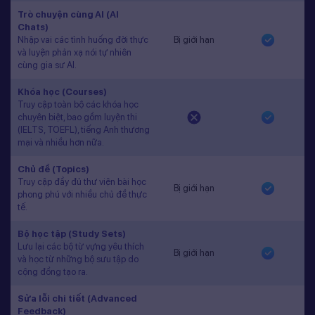
Trò chuyện cùng AI (AI
Chats)
Nhập vai các tình huống đời thực
Bị giới hạn
và luyện phản xạ nói tự nhiên
cùng gia sư AI.
Khóa học (Courses)
Truy cập toàn bộ các khóa học
chuyên biệt, bao gồm luyện thi
(IELTS, TOEFL), tiếng Anh thương
mại và nhiều hơn nữa.
Chủ đề (Topics)
Truy cập đầy đủ thư viện bài học
Bị giới hạn
phong phú với nhiều chủ đề thực
tế.
Bộ học tập (Study Sets)
Lưu lại các bộ từ vựng yêu thích
Bị giới hạn
và học từ những bộ sưu tập do
cộng đồng tạo ra.
Sửa lỗi chi tiết (Advanced
Feedback)