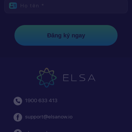
Họ tên *
Đăng ký ngay
1900 633 413
support@elsanow.io