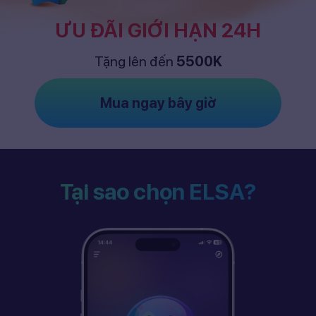
ƯU ĐÃI GIỚI HẠN 24H
Tặng lên đến
5500K
Mua ngay bây giờ
Tại sao chọn ELSA?