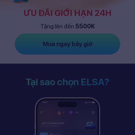
ƯU ĐÃI GIỚI HẠN 24H
Tặng lên đến
5500K
Mua ngay bây giờ
Tại sao chọn ELSA?