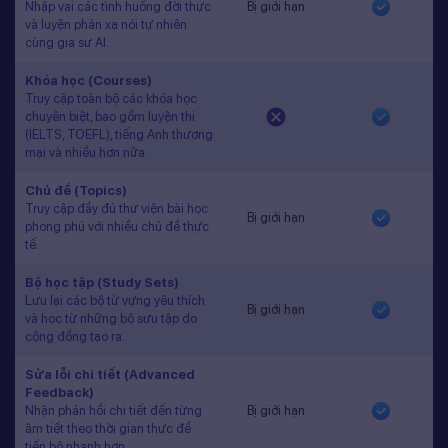
Nhập vai các tình huống đời thực
Bị giới hạn
và luyện phản xạ nói tự nhiên
cùng gia sư AI.
Khóa học (Courses)
Truy cập toàn bộ các khóa học
chuyên biệt, bao gồm luyện thi
(IELTS, TOEFL), tiếng Anh thương
mại và nhiều hơn nữa.
Chủ đề (Topics)
Truy cập đầy đủ thư viện bài học
Bị giới hạn
phong phú với nhiều chủ đề thực
tế.
Bộ học tập (Study Sets)
Lưu lại các bộ từ vựng yêu thích
Bị giới hạn
và học từ những bộ sưu tập do
cộng đồng tạo ra.
Sửa lỗi chi tiết (Advanced
Feedback)
Nhận phản hồi chi tiết đến từng
Bị giới hạn
âm tiết theo thời gian thực để
tiến bộ nhanh hơn.