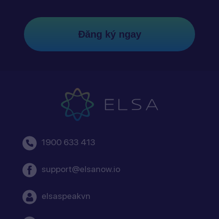
Đăng ký ngay
1900 633 413
support@elsanow.io
elsaspeakvn