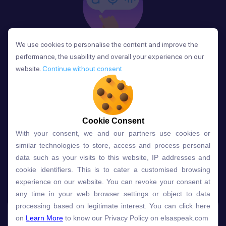
We use cookies to personalise the content and improve the
We use cookies to personalise the content and improve the
Phản Hồi
performance, the usability and overall your experience on our
performance, the usability and overall your experience on our
Sau mỗi bài học, người học nhận phản hồi về phát
website.
website.
Continue without consent
Continue without consent
âm và ngữ pháp ngay lập tức, giúp cải thiện kỹ năng
và tiến bộ nhanh chóng.
Cookie Consent
Cookie Consent
With your consent, we and our partners use cookies or
With your consent, we and our partners use cookies or
Lựa chọn gói học ELSA dành
similar technologies to store, access and process personal
similar technologies to store, access and process personal
data such as your visits to this website, IP addresses and
data such as your visits to this website, IP addresses and
cho bạn
cookie identifiers. This is to cater a customised browsing
cookie identifiers. This is to cater a customised browsing
experience on our website. You can revoke your consent at
experience on our website. You can revoke your consent at
any time in your web browser settings or object to data
any time in your web browser settings or object to data
Gói học
Free
Premium
processing based on legitimate interest. You can click here
processing based on legitimate interest. You can click here
on
on
Learn More
Learn More
to know our Privacy Policy on elsaspeak.com
to know our Privacy Policy on elsaspeak.com
Speech Analyzer
NEW