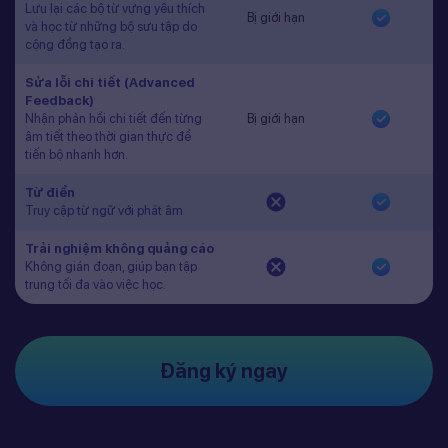
Lưu lại các bộ từ vựng yêu thích
Bị giới hạn
và học từ những bộ sưu tập do
cộng đồng tạo ra.
Sửa lỗi chi tiết (Advanced
Feedback)
Nhận phản hồi chi tiết đến từng
Bị giới hạn
âm tiết theo thời gian thực để
tiến bộ nhanh hơn.
Từ điển
Truy cập từ ngữ với phát âm
Trải nghiệm không quảng cáo
Không gián đoạn, giúp bạn tập
trung tối đa vào việc học.
Đăng ký ngay