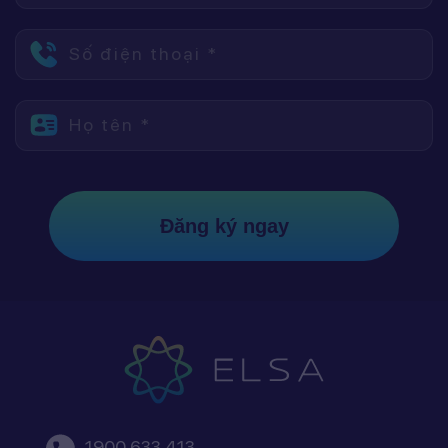
Số điện thoại *
Họ tên *
Đăng ký ngay
1900 633 413