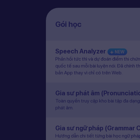
Gói học
Speech Analyzer
NEW
Phản hồi tức thì và dự đoán điểm thi chứ
quốc tế sau mỗi bài luyện nói. Đã chính t
bản App thay vì chỉ có trên Web.
Gia sư phát âm (Pronunciat
Toàn quyền truy cập kho bài tập đa dạng 
phát âm.
Gia sư ngữ pháp (Grammar 
Hướng dẫn chi tiết từng bài học ngữ pháp