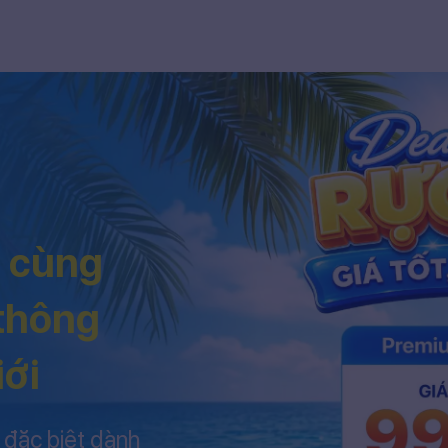
h cùng
 thông
iới
 đặc biệt dành