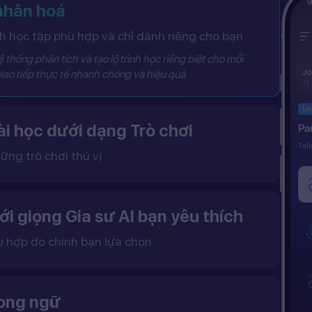
 nhân hoá
 học tập phù hợp và chỉ dành riêng cho bạn
 thống phân tích và tạo lộ trình học riêng biệt cho mỗi
iao tiếp thực tế nhanh chóng và hiệu quả
i học dưới dạng Trò chơi
ững trò chơi thú vị
 khô khan, từ đó tạo ra một môi trường học tập đầy động lực và hứng thú.
ới giọng Gia sư AI bạn yêu thích
ù hợp do chính bạn lựa chọn
ặc nữ theo sở thích.
gữ điệu tự nhiên và cải thiện khả năng nghe – nói hiệu quả hơn.
song ngữ