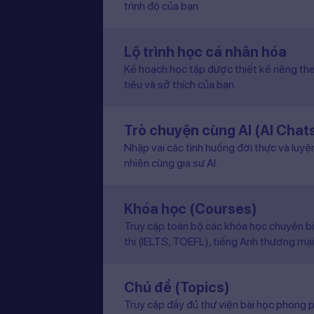
trình độ của bạn
Lộ trình học cá nhân hóa
Kế hoạch học tập được thiết kế riêng the
tiêu và sở thích của bạn.
Trò chuyện cùng AI (AI Chat
Nhập vai các tình huống đời thực và luyệ
nhiên cùng gia sư AI.
Khóa học (Courses)
Truy cập toàn bộ các khóa học chuyên b
thi (IELTS, TOEFL), tiếng Anh thương mại
Chủ đề (Topics)
Truy cập đầy đủ thư viện bài học phong p