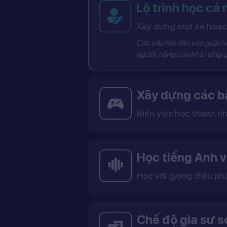
Lộ trình học cá
Xây dựng một kế hoạch
Các câu hỏi đầu vào giúp hệ
người, nâng cao khả năng g
Xây dựng các bà
Biến việc học thành nh
Các bài học được thiết kế dưới dạng trò chơi tương tác có điểm số, cấp độ và bảng thành tích, giúp việc học trở nên thú vị và không còn
Học tiếng Anh v
Học với giọng điệu ph
Bạn có thể lựa chọn giọng tiếng Anh Mỹ (US) hoặc tiếng Anh Anh (UK), cùng với giọng nam ho
Việc học với giọng phù hợp giúp bạn làm quen với cách phát âm chuẩn, n
Chế độ gia sư 