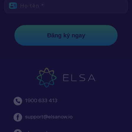
Họ tên *
Đăng ký ngay
1900 633 413
support@elsanow.io