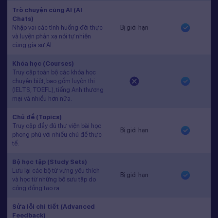
Trò chuyện cùng AI (AI
Chats)
Nhập vai các tình huống đời thực
Bị giới hạn
và luyện phản xạ nói tự nhiên
cùng gia sư AI.
Khóa học (Courses)
Truy cập toàn bộ các khóa học
chuyên biệt, bao gồm luyện thi
(IELTS, TOEFL), tiếng Anh thương
mại và nhiều hơn nữa.
Chủ đề (Topics)
Truy cập đầy đủ thư viện bài học
Bị giới hạn
phong phú với nhiều chủ đề thực
tế.
Bộ học tập (Study Sets)
Lưu lại các bộ từ vựng yêu thích
Bị giới hạn
và học từ những bộ sưu tập do
cộng đồng tạo ra.
Sửa lỗi chi tiết (Advanced
Feedback)