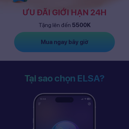
ƯU ĐÃI GIỚI HẠN 24H
Tặng lên đến
5500K
Mua ngay bây giờ
Tại sao chọn ELSA?