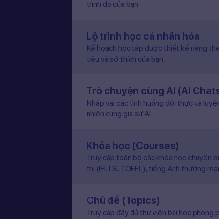
trình độ của bạn
Lộ trình học cá nhân hóa
Kế hoạch học tập được thiết kế riêng the
tiêu và sở thích của bạn.
Trò chuyện cùng AI (AI Chat
Nhập vai các tình huống đời thực và luyệ
nhiên cùng gia sư AI.
Khóa học (Courses)
Truy cập toàn bộ các khóa học chuyên b
thi (IELTS, TOEFL), tiếng Anh thương mại
Chủ đề (Topics)
Truy cập đầy đủ thư viện bài học phong p