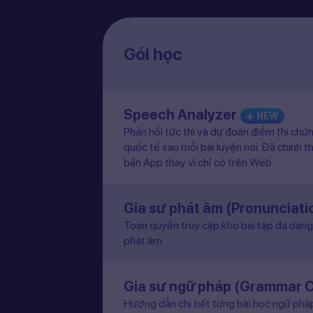
Gói học
Speech Analyzer
NEW
Phản hồi tức thì và dự đoán điểm thi chứ
quốc tế sau mỗi bài luyện nói. Đã chính t
bản App thay vì chỉ có trên Web.
Gia sư phát âm (Pronunciat
Toàn quyền truy cập kho bài tập đa dạng 
phát âm.
Gia sư ngữ pháp (Grammar 
Hướng dẫn chi tiết từng bài học ngữ pháp