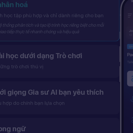
 nhân hoá
 học tập phù hợp và chỉ dành riêng cho bạn
 thống phân tích và tạo lộ trình học riêng biệt cho mỗi
iao tiếp thực tế nhanh chóng và hiệu quả
i học dưới dạng Trò chơi
ững trò chơi thú vị
 khô khan, từ đó tạo ra một môi trường học tập đầy động lực và hứng thú.
ới giọng Gia sư AI bạn yêu thích
ù hợp do chính bạn lựa chọn
ặc nữ theo sở thích.
gữ điệu tự nhiên và cải thiện khả năng nghe – nói hiệu quả hơn.
song ngữ