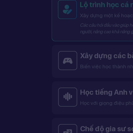
Lộ trình học cá
Xây dựng một kế hoạch
Các câu hỏi đầu vào giúp hệ
người, nâng cao khả năng g
Xây dựng các bà
Biến việc học thành nh
Các bài học được thiết kế dưới dạng trò chơi tương tác có điểm số, cấp độ và bảng thành tích, giúp việc học trở nên thú vị và không còn
Học tiếng Anh v
Học với giọng điệu ph
Bạn có thể lựa chọn giọng tiếng Anh Mỹ (US) hoặc tiếng Anh Anh (UK), cùng với giọng nam ho
Việc học với giọng phù hợp giúp bạn làm quen với cách phát âm chuẩn, n
Chế độ gia sư 