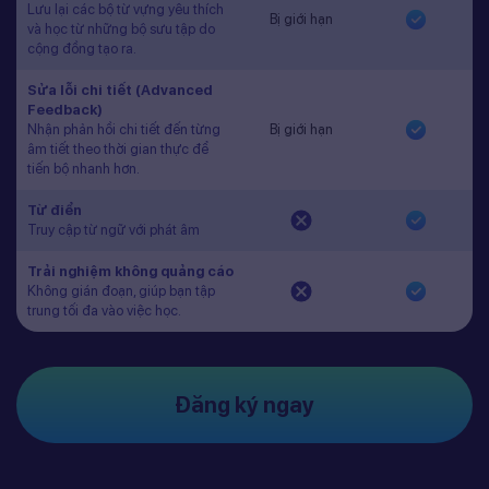
Lưu lại các bộ từ vựng yêu thích
Bị giới hạn
và học từ những bộ sưu tập do
cộng đồng tạo ra.
Sửa lỗi chi tiết (Advanced
Feedback)
Nhận phản hồi chi tiết đến từng
Bị giới hạn
âm tiết theo thời gian thực để
tiến bộ nhanh hơn.
Từ điển
Truy cập từ ngữ với phát âm
Trải nghiệm không quảng cáo
Không gián đoạn, giúp bạn tập
trung tối đa vào việc học.
Đăng ký ngay