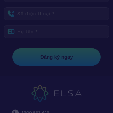
Số điện thoại *
Họ tên *
Đăng ký ngay
1900 633 413