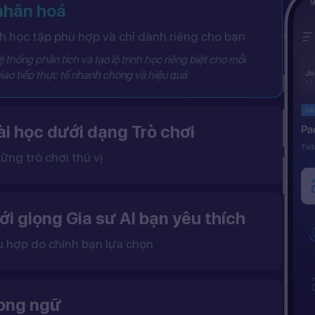
 nhân hoá
 học tập phù hợp và chỉ dành riêng cho bạn
 thống phân tích và tạo lộ trình học riêng biệt cho mỗi
iao tiếp thực tế nhanh chóng và hiệu quả
i học dưới dạng Trò chơi
ững trò chơi thú vị
 khô khan, từ đó tạo ra một môi trường học tập đầy động lực và hứng thú.
ới giọng Gia sư AI bạn yêu thích
ù hợp do chính bạn lựa chọn
ặc nữ theo sở thích.
gữ điệu tự nhiên và cải thiện khả năng nghe – nói hiệu quả hơn.
song ngữ