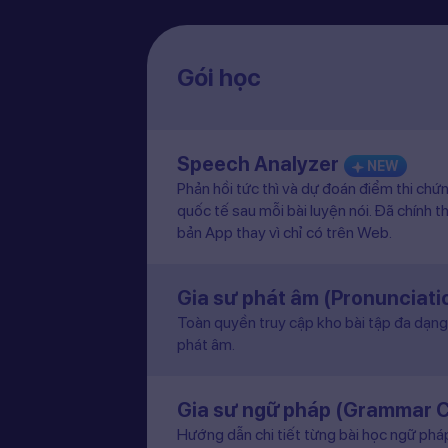
Gói học
Speech Analyzer
NEW
Phản hồi tức thì và dự đoán điểm thi chứ
quốc tế sau mỗi bài luyện nói. Đã chính t
bản App thay vì chỉ có trên Web.
Gia sư phát âm (Pronunciat
Toàn quyền truy cập kho bài tập đa dạng 
phát âm.
Gia sư ngữ pháp (Grammar 
Hướng dẫn chi tiết từng bài học ngữ pháp