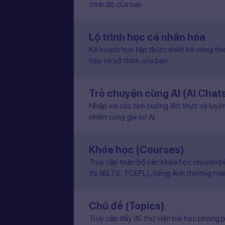
trình độ của bạn
Lộ trình học cá nhân hóa
Kế hoạch học tập được thiết kế riêng the
tiêu và sở thích của bạn.
Trò chuyện cùng AI (AI Chat
Nhập vai các tình huống đời thực và luyệ
nhiên cùng gia sư AI.
Khóa học (Courses)
Truy cập toàn bộ các khóa học chuyên b
thi (IELTS, TOEFL), tiếng Anh thương mại
Chủ đề (Topics)
Truy cập đầy đủ thư viện bài học phong p