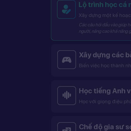
Lộ trình học cá
Xây dựng một kế hoạch
Các câu hỏi đầu vào giúp hệ
người, nâng cao khả năng g
Xây dựng các bà
Biến việc học thành nh
Các bài học được thiết kế dưới dạng trò chơi tương tác có điểm số, cấp độ và bảng thành tích, giúp việc học trở nên thú vị và không còn
Học tiếng Anh v
Học với giọng điệu ph
Bạn có thể lựa chọn giọng tiếng Anh Mỹ (US) hoặc tiếng Anh Anh (UK), cùng với giọng nam ho
Việc học với giọng phù hợp giúp bạn làm quen với cách phát âm chuẩn, n
Chế độ gia sư 