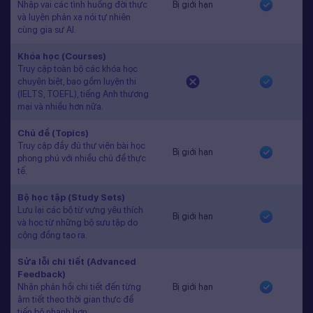
Nhập vai các tình huống đời thực
Bị giới hạn
và luyện phản xạ nói tự nhiên
cùng gia sư AI.
Khóa học (Courses)
Truy cập toàn bộ các khóa học
chuyên biệt, bao gồm luyện thi
(IELTS, TOEFL), tiếng Anh thương
mại và nhiều hơn nữa.
Chủ đề (Topics)
Truy cập đầy đủ thư viện bài học
Bị giới hạn
phong phú với nhiều chủ đề thực
tế.
Bộ học tập (Study Sets)
Lưu lại các bộ từ vựng yêu thích
Bị giới hạn
và học từ những bộ sưu tập do
cộng đồng tạo ra.
Sửa lỗi chi tiết (Advanced
Feedback)
Nhận phản hồi chi tiết đến từng
Bị giới hạn
âm tiết theo thời gian thực để
tiến bộ nhanh hơn.