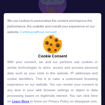
We use cookies to personalise the content and improve the
We use cookies to personalise the content and improve the
Phản Hồi
performance, the usability and overall your experience on our
performance, the usability and overall your experience on our
Sau mỗi bài học, người học nhận phản hồi về phát
website.
website.
Continue without consent
Continue without consent
âm và ngữ pháp ngay lập tức, giúp cải thiện kỹ năng
và tiến bộ nhanh chóng.
Cookie Consent
Cookie Consent
With your consent, we and our partners use cookies or
With your consent, we and our partners use cookies or
Lựa chọn gói học ELSA dành
similar technologies to store, access and process personal
similar technologies to store, access and process personal
data such as your visits to this website, IP addresses and
data such as your visits to this website, IP addresses and
cho bạn
cookie identifiers. This is to cater a customised browsing
cookie identifiers. This is to cater a customised browsing
experience on our website. You can revoke your consent at
experience on our website. You can revoke your consent at
any time in your web browser settings or object to data
any time in your web browser settings or object to data
Gói học
Free
Premium
processing based on legitimate interest. You can click here
processing based on legitimate interest. You can click here
on
on
Learn More
Learn More
to know our Privacy Policy on elsaspeak.com
to know our Privacy Policy on elsaspeak.com
Speech Analyzer
NEW