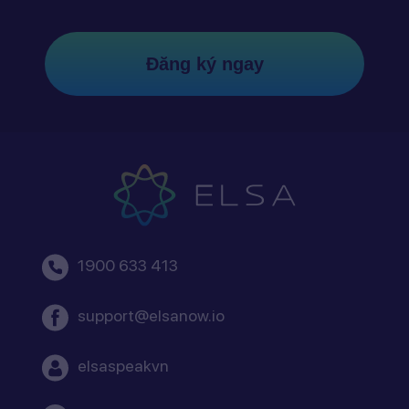
Đăng ký ngay
1900 633 413
support@elsanow.io
elsaspeakvn