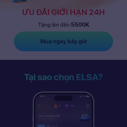
ƯU ĐÃI GIỚI HẠN 24H
Tặng lên đến
5500K
Mua ngay bây giờ
Tại sao chọn ELSA?