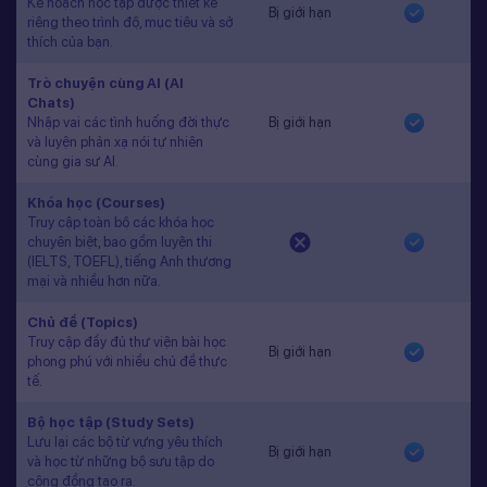
Kế hoạch học tập được thiết kế
Bị giới hạn
riêng theo trình độ, mục tiêu và sở
thích của bạn.
Trò chuyện cùng AI (AI
Chats)
Nhập vai các tình huống đời thực
Bị giới hạn
và luyện phản xạ nói tự nhiên
cùng gia sư AI.
Khóa học (Courses)
Truy cập toàn bộ các khóa học
chuyên biệt, bao gồm luyện thi
(IELTS, TOEFL), tiếng Anh thương
mại và nhiều hơn nữa.
Chủ đề (Topics)
Truy cập đầy đủ thư viện bài học
Bị giới hạn
phong phú với nhiều chủ đề thực
tế.
Bộ học tập (Study Sets)
Lưu lại các bộ từ vựng yêu thích
Bị giới hạn
và học từ những bộ sưu tập do
cộng đồng tạo ra.