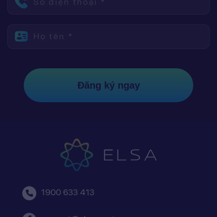
Số điện thoại *
Họ tên *
Đăng ký ngay
1900 633 413