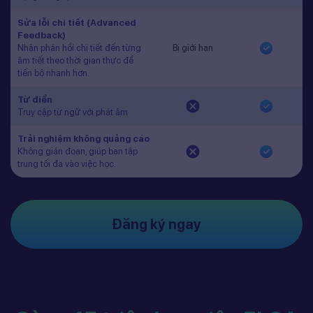
Sửa lỗi chi tiết (Advanced
Feedback)
Nhận phản hồi chi tiết đến từng
Bị giới hạn
âm tiết theo thời gian thực để
tiến bộ nhanh hơn.
Từ điển
Truy cập từ ngữ với phát âm
Trải nghiệm không quảng cáo
Không gián đoạn, giúp bạn tập
trung tối đa vào việc học.
Đăng ký ngay