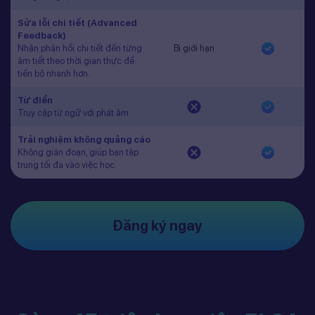
Sửa lỗi chi tiết (Advanced
Feedback)
Nhận phản hồi chi tiết đến từng
Bị giới hạn
âm tiết theo thời gian thực để
tiến bộ nhanh hơn.
Từ điển
Truy cập từ ngữ với phát âm
Trải nghiệm không quảng cáo
Không gián đoạn, giúp bạn tập
trung tối đa vào việc học.
Đăng ký ngay