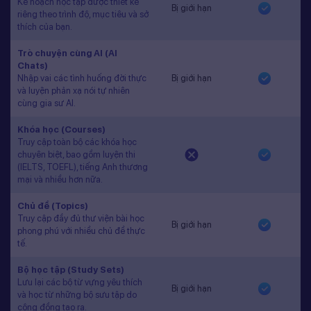
Kế hoạch học tập được thiết kế
Bị giới hạn
riêng theo trình độ, mục tiêu và sở
thích của bạn.
Trò chuyện cùng AI (AI
Chats)
Nhập vai các tình huống đời thực
Bị giới hạn
và luyện phản xạ nói tự nhiên
cùng gia sư AI.
Khóa học (Courses)
Truy cập toàn bộ các khóa học
chuyên biệt, bao gồm luyện thi
(IELTS, TOEFL), tiếng Anh thương
mại và nhiều hơn nữa.
Chủ đề (Topics)
Truy cập đầy đủ thư viện bài học
Bị giới hạn
phong phú với nhiều chủ đề thực
tế.
Bộ học tập (Study Sets)
Lưu lại các bộ từ vựng yêu thích
Bị giới hạn
và học từ những bộ sưu tập do
cộng đồng tạo ra.