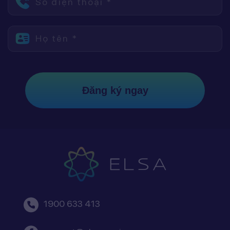
Số điện thoại *
Họ tên *
Đăng ký ngay
1900 633 413