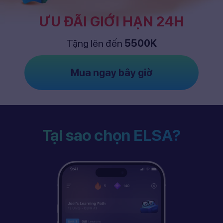
ƯU ĐÃI GIỚI HẠN 24H
Tặng lên đến
5500K
Mua ngay bây giờ
Tại sao chọn ELSA?