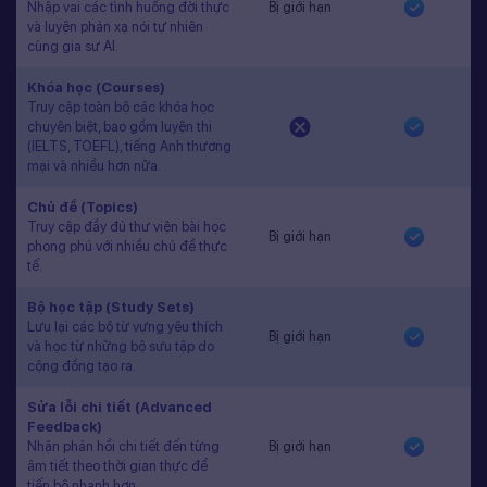
Nhập vai các tình huống đời thực
Bị giới hạn
và luyện phản xạ nói tự nhiên
cùng gia sư AI.
Khóa học (Courses)
Truy cập toàn bộ các khóa học
chuyên biệt, bao gồm luyện thi
(IELTS, TOEFL), tiếng Anh thương
mại và nhiều hơn nữa.
Chủ đề (Topics)
Truy cập đầy đủ thư viện bài học
Bị giới hạn
phong phú với nhiều chủ đề thực
tế.
Bộ học tập (Study Sets)
Lưu lại các bộ từ vựng yêu thích
Bị giới hạn
và học từ những bộ sưu tập do
cộng đồng tạo ra.
Sửa lỗi chi tiết (Advanced
Feedback)
Nhận phản hồi chi tiết đến từng
Bị giới hạn
âm tiết theo thời gian thực để
tiến bộ nhanh hơn.