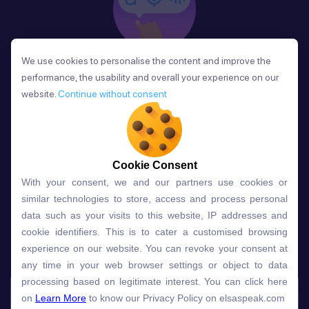
We use cookies to personalise the content and improve the
We use cookies to personalise the content and improve the
Phản Hồi
performance, the usability and overall your experience on our
performance, the usability and overall your experience on our
Sau mỗi bài học, người học nhận phản hồi về phát
website.
website.
Continue without consent
Continue without consent
âm và ngữ pháp ngay lập tức, giúp cải thiện kỹ năng
và tiến bộ nhanh chóng.
Cookie Consent
Cookie Consent
With your consent, we and our partners use cookies or
With your consent, we and our partners use cookies or
Lựa chọn gói học ELSA dành
similar technologies to store, access and process personal
similar technologies to store, access and process personal
data such as your visits to this website, IP addresses and
data such as your visits to this website, IP addresses and
cho bạn
cookie identifiers. This is to cater a customised browsing
cookie identifiers. This is to cater a customised browsing
experience on our website. You can revoke your consent at
experience on our website. You can revoke your consent at
any time in your web browser settings or object to data
any time in your web browser settings or object to data
Gói học
Free
Premium
processing based on legitimate interest. You can click here
processing based on legitimate interest. You can click here
on
on
Learn More
Learn More
to know our Privacy Policy on elsaspeak.com
to know our Privacy Policy on elsaspeak.com
Speech Analyzer
NEW