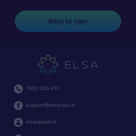
Đăng ký ngay
1900 633 413
support@elsanow.io
elsaspeakvn