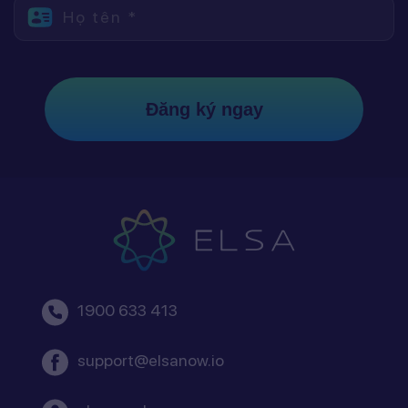
Họ tên *
Đăng ký ngay
1900 633 413
support@elsanow.io