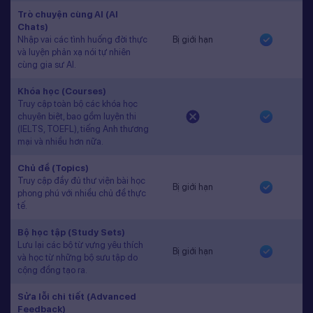
Trò chuyện cùng AI (AI
Chats)
Nhập vai các tình huống đời thực
Bị giới hạn
và luyện phản xạ nói tự nhiên
cùng gia sư AI.
Khóa học (Courses)
Truy cập toàn bộ các khóa học
chuyên biệt, bao gồm luyện thi
(IELTS, TOEFL), tiếng Anh thương
mại và nhiều hơn nữa.
Chủ đề (Topics)
Truy cập đầy đủ thư viện bài học
Bị giới hạn
phong phú với nhiều chủ đề thực
tế.
Bộ học tập (Study Sets)
Lưu lại các bộ từ vựng yêu thích
Bị giới hạn
và học từ những bộ sưu tập do
cộng đồng tạo ra.
Sửa lỗi chi tiết (Advanced
Feedback)