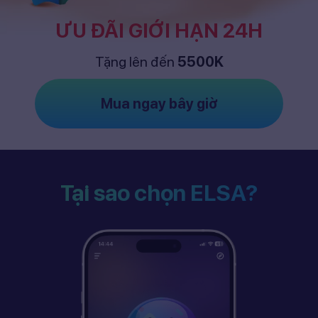
ƯU ĐÃI GIỚI HẠN 24H
Tặng lên đến
5500K
Mua ngay bây giờ
Tại sao chọn ELSA?