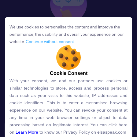
We use cookies to personalise the content and improve the
We use cookies to personalise the content and improve the
Phản Hồi
performance, the usability and overall your experience on our
performance, the usability and overall your experience on our
Sau mỗi bài học, người học nhận phản hồi về phát
website.
website.
Continue without consent
Continue without consent
âm và ngữ pháp ngay lập tức, giúp cải thiện kỹ năng
và tiến bộ nhanh chóng.
Cookie Consent
Cookie Consent
With your consent, we and our partners use cookies or
With your consent, we and our partners use cookies or
Lựa chọn gói học ELSA dành
similar technologies to store, access and process personal
similar technologies to store, access and process personal
data such as your visits to this website, IP addresses and
data such as your visits to this website, IP addresses and
cho bạn
cookie identifiers. This is to cater a customised browsing
cookie identifiers. This is to cater a customised browsing
experience on our website. You can revoke your consent at
experience on our website. You can revoke your consent at
any time in your web browser settings or object to data
any time in your web browser settings or object to data
Gói học
Free
Premium
processing based on legitimate interest. You can click here
processing based on legitimate interest. You can click here
on
on
Learn More
Learn More
to know our Privacy Policy on elsaspeak.com
to know our Privacy Policy on elsaspeak.com
Speech Analyzer
NEW