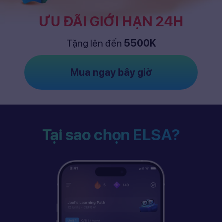
ƯU ĐÃI GIỚI HẠN 24H
Tặng lên đến
5500K
Mua ngay bây giờ
Tại sao chọn ELSA?