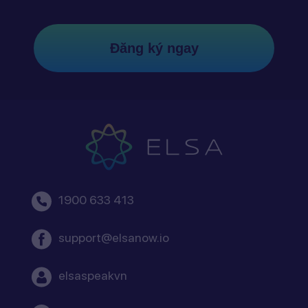
Đăng ký ngay
1900 633 413
support@elsanow.io
elsaspeakvn