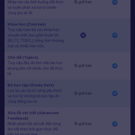
Nhập vai các tình huống đời thực
Bị giới hạn
và luyện phản xạ nói tự nhiên
cùng gia sư AI.
Khóa học (Courses)
Truy cập toàn bộ các khóa học
chuyên biệt, bao gồm luyện thi
(IELTS, TOEFL), tiếng Anh thương
mại và nhiều hơn nữa.
Chủ đề (Topics)
Truy cập đầy đủ thư viện bài học
Bị giới hạn
phong phú với nhiều chủ đề thực
tế.
Bộ học tập (Study Sets)
Lưu lại các bộ từ vựng yêu thích
Bị giới hạn
và học từ những bộ sưu tập do
cộng đồng tạo ra.
Sửa lỗi chi tiết (Advanced
Feedback)
Nhận phản hồi chi tiết đến từng
Bị giới hạn
âm tiết theo thời gian thực để
tiến bộ nhanh hơn.