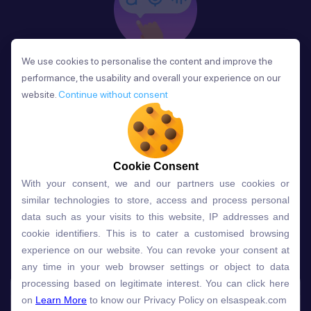
We use cookies to personalise the content and improve the
We use cookies to personalise the content and improve the
Phản Hồi
performance, the usability and overall your experience on our
performance, the usability and overall your experience on our
Sau mỗi bài học, người học nhận phản hồi về phát
website.
website.
Continue without consent
Continue without consent
âm và ngữ pháp ngay lập tức, giúp cải thiện kỹ năng
và tiến bộ nhanh chóng.
Cookie Consent
Cookie Consent
With your consent, we and our partners use cookies or
With your consent, we and our partners use cookies or
Lựa chọn gói học ELSA dành
similar technologies to store, access and process personal
similar technologies to store, access and process personal
data such as your visits to this website, IP addresses and
data such as your visits to this website, IP addresses and
cho bạn
cookie identifiers. This is to cater a customised browsing
cookie identifiers. This is to cater a customised browsing
experience on our website. You can revoke your consent at
experience on our website. You can revoke your consent at
any time in your web browser settings or object to data
any time in your web browser settings or object to data
Gói học
Free
Premium
processing based on legitimate interest. You can click here
processing based on legitimate interest. You can click here
on
on
Learn More
Learn More
to know our Privacy Policy on elsaspeak.com
to know our Privacy Policy on elsaspeak.com
Speech Analyzer
NEW