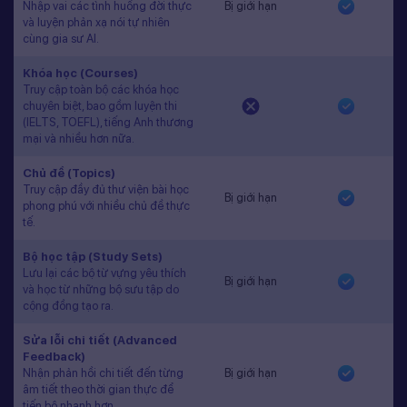
Nhập vai các tình huống đời thực
Bị giới hạn
và luyện phản xạ nói tự nhiên
cùng gia sư AI.
Khóa học (Courses)
Truy cập toàn bộ các khóa học
chuyên biệt, bao gồm luyện thi
(IELTS, TOEFL), tiếng Anh thương
mại và nhiều hơn nữa.
Chủ đề (Topics)
Truy cập đầy đủ thư viện bài học
Bị giới hạn
phong phú với nhiều chủ đề thực
tế.
Bộ học tập (Study Sets)
Lưu lại các bộ từ vựng yêu thích
Bị giới hạn
và học từ những bộ sưu tập do
cộng đồng tạo ra.
Sửa lỗi chi tiết (Advanced
Feedback)
Nhận phản hồi chi tiết đến từng
Bị giới hạn
âm tiết theo thời gian thực để
tiến bộ nhanh hơn.