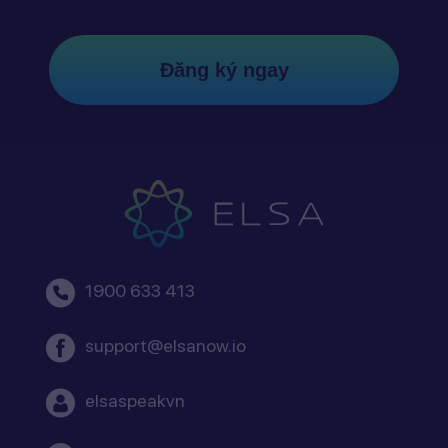
Đăng ký ngay
1900 633 413
support@elsanow.io
elsaspeakvn