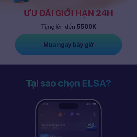
ƯU ĐÃI GIỚI HẠN 24H
Tặng lên đến
5500K
Mua ngay bây giờ
Tại sao chọn ELSA?