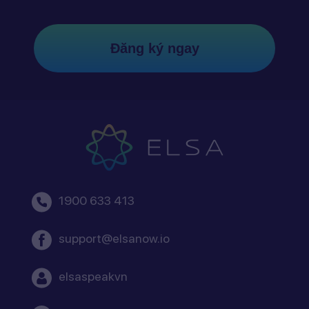
Đăng ký ngay
1900 633 413
support@elsanow.io
elsaspeakvn