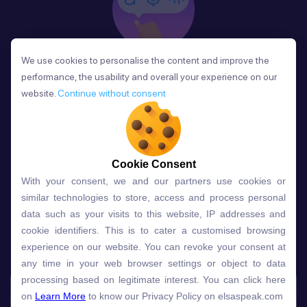
We use cookies to personalise the content and improve the
We use cookies to personalise the content and improve the
Phản Hồi
performance, the usability and overall your experience on our
performance, the usability and overall your experience on our
Sau mỗi bài học, người học nhận phản hồi về phát
website.
website.
Continue without consent
Continue without consent
âm và ngữ pháp ngay lập tức, giúp cải thiện kỹ năng
và tiến bộ nhanh chóng.
Cookie Consent
Cookie Consent
With your consent, we and our partners use cookies or
With your consent, we and our partners use cookies or
Lựa chọn gói học ELSA dành
similar technologies to store, access and process personal
similar technologies to store, access and process personal
data such as your visits to this website, IP addresses and
data such as your visits to this website, IP addresses and
cho bạn
cookie identifiers. This is to cater a customised browsing
cookie identifiers. This is to cater a customised browsing
experience on our website. You can revoke your consent at
experience on our website. You can revoke your consent at
any time in your web browser settings or object to data
any time in your web browser settings or object to data
Gói học
Free
Premium
processing based on legitimate interest. You can click here
processing based on legitimate interest. You can click here
on
on
Learn More
Learn More
to know our Privacy Policy on elsaspeak.com
to know our Privacy Policy on elsaspeak.com
Speech Analyzer
NEW