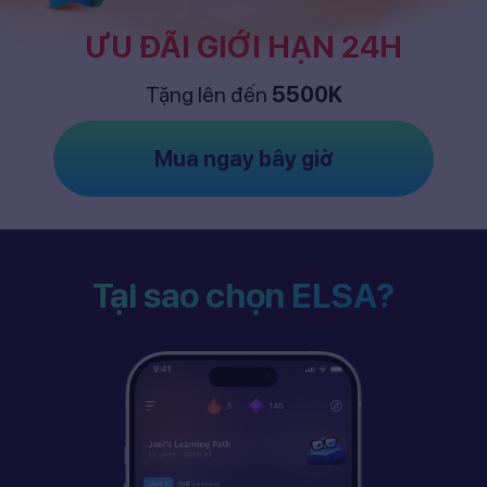
ƯU ĐÃI GIỚI HẠN 24H
Tặng lên đến
5500K
Mua ngay bây giờ
Tại sao chọn ELSA?