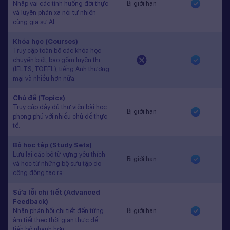
Nhập vai các tình huống đời thực
Bị giới hạn
và luyện phản xạ nói tự nhiên
cùng gia sư AI.
Khóa học (Courses)
Truy cập toàn bộ các khóa học
chuyên biệt, bao gồm luyện thi
(IELTS, TOEFL), tiếng Anh thương
mại và nhiều hơn nữa.
Chủ đề (Topics)
Truy cập đầy đủ thư viện bài học
Bị giới hạn
phong phú với nhiều chủ đề thực
tế.
Bộ học tập (Study Sets)
Lưu lại các bộ từ vựng yêu thích
Bị giới hạn
và học từ những bộ sưu tập do
cộng đồng tạo ra.
Sửa lỗi chi tiết (Advanced
Feedback)
Nhận phản hồi chi tiết đến từng
Bị giới hạn
âm tiết theo thời gian thực để
tiến bộ nhanh hơn.