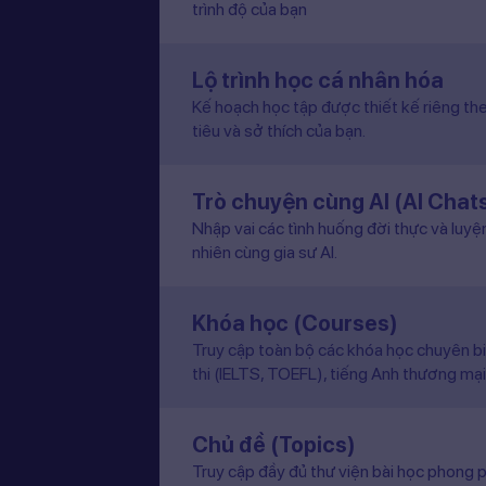
trình độ của bạn
Lộ trình học cá nhân hóa
Kế hoạch học tập được thiết kế riêng the
tiêu và sở thích của bạn.
Trò chuyện cùng AI (AI Chat
Nhập vai các tình huống đời thực và luyệ
nhiên cùng gia sư AI.
Khóa học (Courses)
Truy cập toàn bộ các khóa học chuyên b
thi (IELTS, TOEFL), tiếng Anh thương mại
Chủ đề (Topics)
Truy cập đầy đủ thư viện bài học phong p