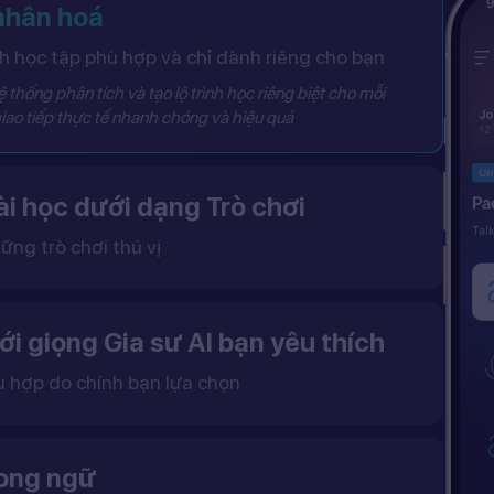
 nhân hoá
 học tập phù hợp và chỉ dành riêng cho bạn
 thống phân tích và tạo lộ trình học riêng biệt cho mỗi
iao tiếp thực tế nhanh chóng và hiệu quả
i học dưới dạng Trò chơi
ững trò chơi thú vị
 khô khan, từ đó tạo ra một môi trường học tập đầy động lực và hứng thú.
ới giọng Gia sư AI bạn yêu thích
ù hợp do chính bạn lựa chọn
ặc nữ theo sở thích.
gữ điệu tự nhiên và cải thiện khả năng nghe – nói hiệu quả hơn.
song ngữ