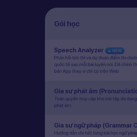
Gói học
Speech Analyzer
NEW
Phản hồi tức thì và dự đoán điểm thi chứ
quốc tế sau mỗi bài luyện nói. Đã chính t
bản App thay vì chỉ có trên Web.
Gia sư phát âm (Pronunciat
Toàn quyền truy cập kho bài tập đa dạng 
phát âm.
Gia sư ngữ pháp (Grammar 
Hướng dẫn chi tiết từng bài học ngữ pháp