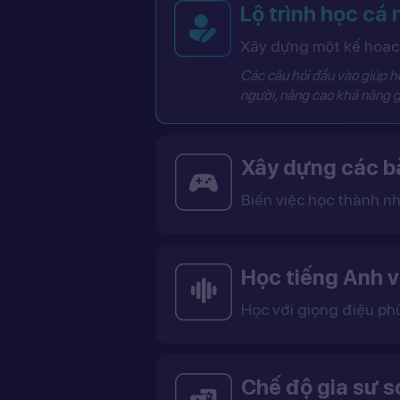
Lộ trình học cá
Xây dựng một kế hoạch
Các câu hỏi đầu vào giúp hệ
người, nâng cao khả năng g
Xây dựng các bà
Biến việc học thành nh
Các bài học được thiết kế dưới dạng trò chơi tương tác có điểm số, cấp độ và bảng thành tích, giúp việc học trở nên thú vị và không còn
Học tiếng Anh v
Học với giọng điệu ph
Bạn có thể lựa chọn giọng tiếng Anh Mỹ (US) hoặc tiếng Anh Anh (UK), cùng với giọng nam ho
Việc học với giọng phù hợp giúp bạn làm quen với cách phát âm chuẩn, n
Chế độ gia sư 