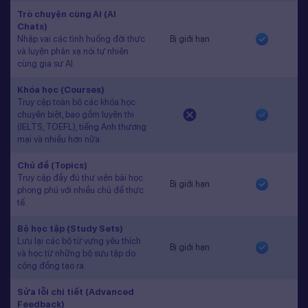
Trò chuyện cùng AI (AI
Chats)
Nhập vai các tình huống đời thực
Bị giới hạn
và luyện phản xạ nói tự nhiên
cùng gia sư AI.
Khóa học (Courses)
Truy cập toàn bộ các khóa học
chuyên biệt, bao gồm luyện thi
(IELTS, TOEFL), tiếng Anh thương
mại và nhiều hơn nữa.
Chủ đề (Topics)
Truy cập đầy đủ thư viện bài học
Bị giới hạn
phong phú với nhiều chủ đề thực
tế.
Bộ học tập (Study Sets)
Lưu lại các bộ từ vựng yêu thích
Bị giới hạn
và học từ những bộ sưu tập do
cộng đồng tạo ra.
Sửa lỗi chi tiết (Advanced
Feedback)