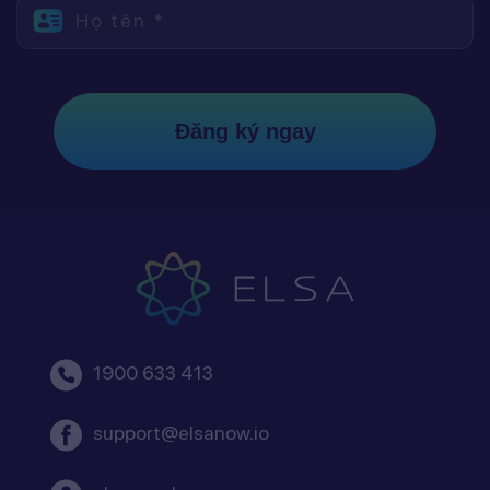
Họ tên *
Đăng ký ngay
1900 633 413
support@elsanow.io