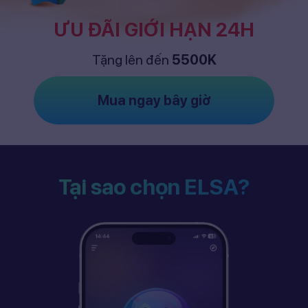
ƯU ĐÃI GIỚI HẠN 24H
Tặng lên đến
5500K
Mua ngay bây giờ
Tại sao chọn ELSA?