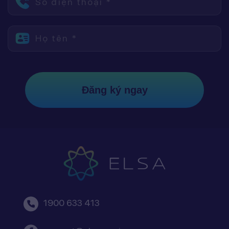
Số điện thoại *
Họ tên *
Đăng ký ngay
1900 633 413