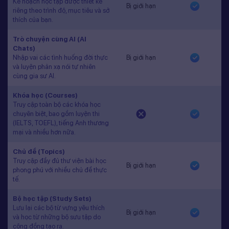
Kế hoạch học tập được thiết kế
Bị giới hạn
riêng theo trình độ, mục tiêu và sở
thích của bạn.
Trò chuyện cùng AI (AI
Chats)
Nhập vai các tình huống đời thực
Bị giới hạn
và luyện phản xạ nói tự nhiên
cùng gia sư AI.
Khóa học (Courses)
Truy cập toàn bộ các khóa học
chuyên biệt, bao gồm luyện thi
(IELTS, TOEFL), tiếng Anh thương
mại và nhiều hơn nữa.
Chủ đề (Topics)
Truy cập đầy đủ thư viện bài học
Bị giới hạn
phong phú với nhiều chủ đề thực
tế.
Bộ học tập (Study Sets)
Lưu lại các bộ từ vựng yêu thích
Bị giới hạn
và học từ những bộ sưu tập do
cộng đồng tạo ra.