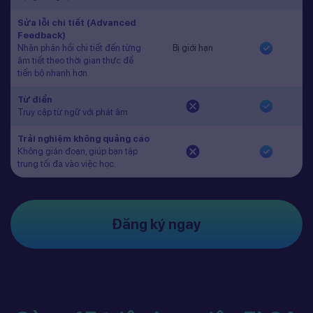
Sửa lỗi chi tiết (Advanced
Feedback)
Nhận phản hồi chi tiết đến từng
Bị giới hạn
âm tiết theo thời gian thực để
tiến bộ nhanh hơn.
Từ điển
Truy cập từ ngữ với phát âm
Trải nghiệm không quảng cáo
Không gián đoạn, giúp bạn tập
trung tối đa vào việc học.
Đăng ký ngay