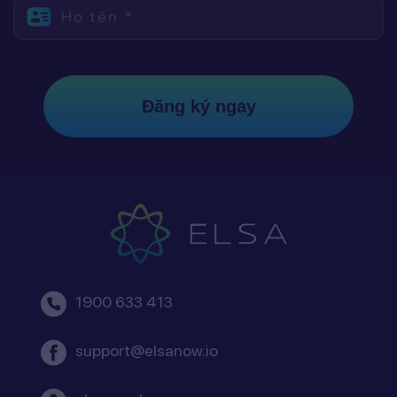
Họ tên *
Đăng ký ngay
1900 633 413
support@elsanow.io