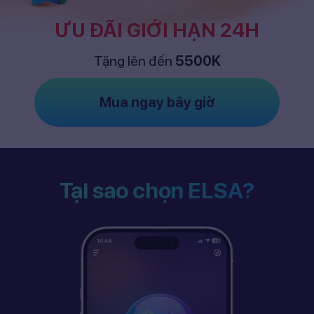
ƯU ĐÃI GIỚI HẠN 24H
Tặng lên đến
5500K
Mua ngay bây giờ
Tại sao chọn ELSA?