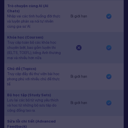
Trò chuyện cùng AI (AI
Chats)
Nhập vai các tình huống đời thực
Bị giới hạn
và luyện phản xạ nói tự nhiên
cùng gia sư AI.
Khóa học (Courses)
Truy cập toàn bộ các khóa học
chuyên biệt, bao gồm luyện thi
(IELTS, TOEFL), tiếng Anh thương
mại và nhiều hơn nữa.
Chủ đề (Topics)
Truy cập đầy đủ thư viện bài học
Bị giới hạn
phong phú với nhiều chủ đề thực
tế.
Bộ học tập (Study Sets)
Lưu lại các bộ từ vựng yêu thích
Bị giới hạn
và học từ những bộ sưu tập do
cộng đồng tạo ra.
Sửa lỗi chi tiết (Advanced
Feedback)