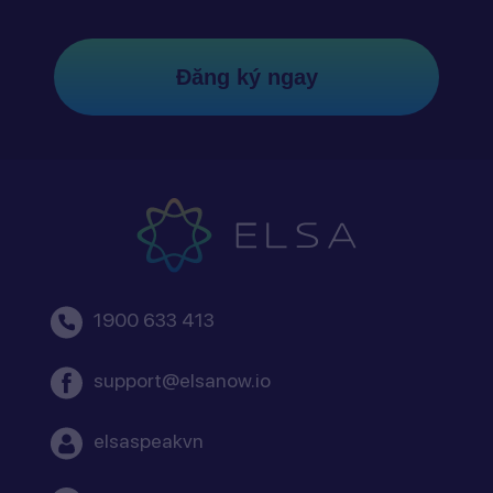
Đăng ký ngay
1900 633 413
support@elsanow.io
elsaspeakvn