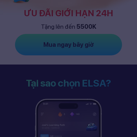
ƯU ĐÃI GIỚI HẠN 24H
Tặng lên đến
5500K
Mua ngay bây giờ
Tại sao chọn ELSA?