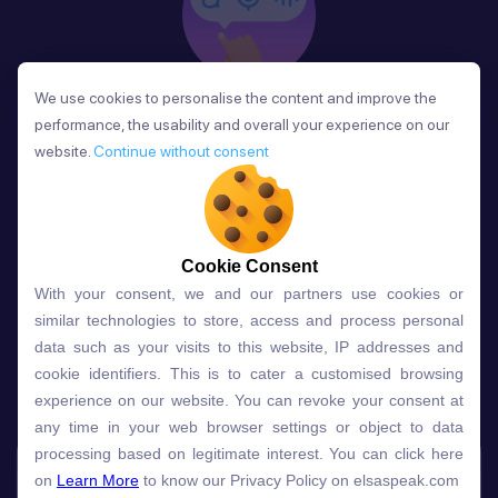
We use cookies to personalise the content and improve the
We use cookies to personalise the content and improve the
Phản Hồi
performance, the usability and overall your experience on our
performance, the usability and overall your experience on our
Sau mỗi bài học, người học nhận phản hồi về phát
website.
website.
Continue without consent
Continue without consent
âm và ngữ pháp ngay lập tức, giúp cải thiện kỹ năng
và tiến bộ nhanh chóng.
Cookie Consent
Cookie Consent
With your consent, we and our partners use cookies or
With your consent, we and our partners use cookies or
Lựa chọn gói học ELSA dành
similar technologies to store, access and process personal
similar technologies to store, access and process personal
data such as your visits to this website, IP addresses and
data such as your visits to this website, IP addresses and
cho bạn
cookie identifiers. This is to cater a customised browsing
cookie identifiers. This is to cater a customised browsing
experience on our website. You can revoke your consent at
experience on our website. You can revoke your consent at
any time in your web browser settings or object to data
any time in your web browser settings or object to data
Gói học
Free
Premium
processing based on legitimate interest. You can click here
processing based on legitimate interest. You can click here
on
on
Learn More
Learn More
to know our Privacy Policy on elsaspeak.com
to know our Privacy Policy on elsaspeak.com
Speech Analyzer
NEW