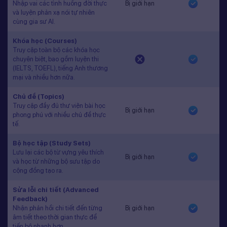
Nhập vai các tình huống đời thực
Bị giới hạn
và luyện phản xạ nói tự nhiên
cùng gia sư AI.
Khóa học (Courses)
Truy cập toàn bộ các khóa học
chuyên biệt, bao gồm luyện thi
(IELTS, TOEFL), tiếng Anh thương
mại và nhiều hơn nữa.
Chủ đề (Topics)
Truy cập đầy đủ thư viện bài học
Bị giới hạn
phong phú với nhiều chủ đề thực
tế.
Bộ học tập (Study Sets)
Lưu lại các bộ từ vựng yêu thích
Bị giới hạn
và học từ những bộ sưu tập do
cộng đồng tạo ra.
Sửa lỗi chi tiết (Advanced
Feedback)
Nhận phản hồi chi tiết đến từng
Bị giới hạn
âm tiết theo thời gian thực để
tiến bộ nhanh hơn.