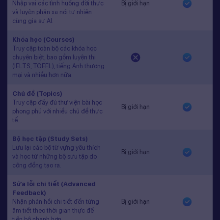
Nhập vai các tình huống đời thực
Bị giới hạn
và luyện phản xạ nói tự nhiên
cùng gia sư AI.
Khóa học (Courses)
Truy cập toàn bộ các khóa học
chuyên biệt, bao gồm luyện thi
(IELTS, TOEFL), tiếng Anh thương
mại và nhiều hơn nữa.
Chủ đề (Topics)
Truy cập đầy đủ thư viện bài học
Bị giới hạn
phong phú với nhiều chủ đề thực
tế.
Bộ học tập (Study Sets)
Lưu lại các bộ từ vựng yêu thích
Bị giới hạn
và học từ những bộ sưu tập do
cộng đồng tạo ra.
Sửa lỗi chi tiết (Advanced
Feedback)
Nhận phản hồi chi tiết đến từng
Bị giới hạn
âm tiết theo thời gian thực để
tiến bộ nhanh hơn.