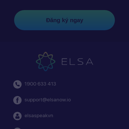
Đăng ký ngay
1900 633 413
support@elsanow.io
elsaspeakvn