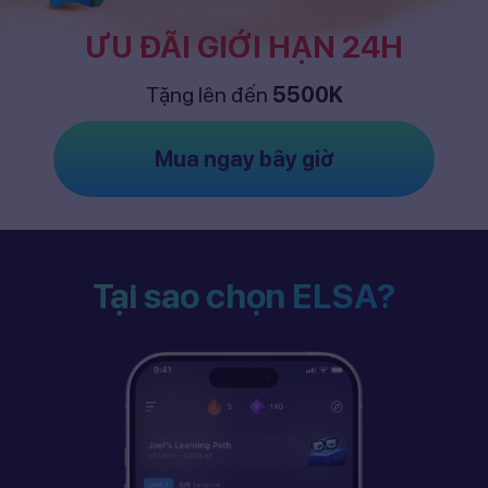
ƯU ĐÃI GIỚI HẠN 24H
Tặng lên đến
5500K
Mua ngay bây giờ
Tại sao chọn ELSA?