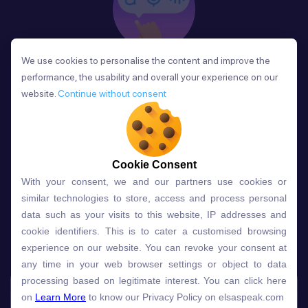
We use cookies to personalise the content and improve the
We use cookies to personalise the content and improve the
Phản Hồi
performance, the usability and overall your experience on our
performance, the usability and overall your experience on our
Sau mỗi bài học, người học nhận phản hồi về phát
website.
website.
Continue without consent
Continue without consent
âm và ngữ pháp ngay lập tức, giúp cải thiện kỹ năng
và tiến bộ nhanh chóng.
Cookie Consent
Cookie Consent
With your consent, we and our partners use cookies or
With your consent, we and our partners use cookies or
Lựa chọn gói học ELSA dành
similar technologies to store, access and process personal
similar technologies to store, access and process personal
data such as your visits to this website, IP addresses and
data such as your visits to this website, IP addresses and
cho bạn
cookie identifiers. This is to cater a customised browsing
cookie identifiers. This is to cater a customised browsing
experience on our website. You can revoke your consent at
experience on our website. You can revoke your consent at
any time in your web browser settings or object to data
any time in your web browser settings or object to data
Gói học
Free
Premium
processing based on legitimate interest. You can click here
processing based on legitimate interest. You can click here
on
on
Learn More
Learn More
to know our Privacy Policy on elsaspeak.com
to know our Privacy Policy on elsaspeak.com
Speech Analyzer
NEW