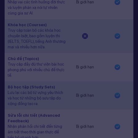
Nhập vai các tình huống đời thực
Bị giới hạn
và luyện phản xạ nói tự nhiên
cùng gia sư AI.
Khóa học (Courses)
Truy cập toàn bộ các khóa học
chuyên biệt, bao gồm luyện thi
(IELTS, TOEFL), tiếng Anh thương
mại và nhiều hơn nữa.
Chủ đề (Topics)
Truy cập đầy đủ thư viện bài học
Bị giới hạn
phong phú với nhiều chủ đề thực
tế.
Bộ học tập (Study Sets)
Lưu lại các bộ từ vựng yêu thích
Bị giới hạn
và học từ những bộ sưu tập do
cộng đồng tạo ra.
Sửa lỗi chi tiết (Advanced
Feedback)
Nhận phản hồi chi tiết đến từng
Bị giới hạn
âm tiết theo thời gian thực để
tiến bộ nhanh hơn.