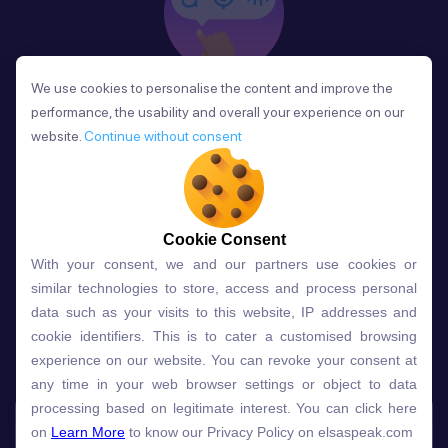
We use cookies to personalise the content and improve the
We use cookies to personalise the content and improve the
Phản Hồi
performance, the usability and overall your experience on our
performance, the usability and overall your experience on our
Sau mỗi bài học, người học nhận phản hồi về phát
website.
website.
Continue without consent
Continue without consent
âm và ngữ pháp ngay lập tức, giúp cải thiện kỹ năng
và tiến bộ nhanh chóng.
Cookie Consent
Cookie Consent
With your consent, we and our partners use cookies or
With your consent, we and our partners use cookies or
Lựa chọn gói học ELSA dành
similar technologies to store, access and process personal
similar technologies to store, access and process personal
data such as your visits to this website, IP addresses and
data such as your visits to this website, IP addresses and
cho bạn
cookie identifiers. This is to cater a customised browsing
cookie identifiers. This is to cater a customised browsing
experience on our website. You can revoke your consent at
experience on our website. You can revoke your consent at
any time in your web browser settings or object to data
any time in your web browser settings or object to data
Gói học
Free
Premium
processing based on legitimate interest. You can click here
processing based on legitimate interest. You can click here
on
on
Learn More
Learn More
to know our Privacy Policy on elsaspeak.com
to know our Privacy Policy on elsaspeak.com
Speech Analyzer
NEW