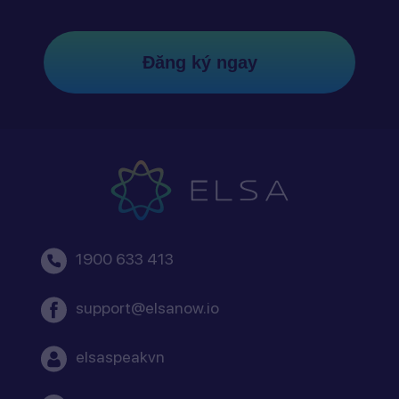
Đăng ký ngay
1900 633 413
support@elsanow.io
elsaspeakvn