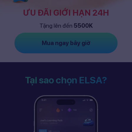
ƯU ĐÃI GIỚI HẠN 24H
Tặng lên đến
5500K
Mua ngay bây giờ
Tại sao chọn ELSA?